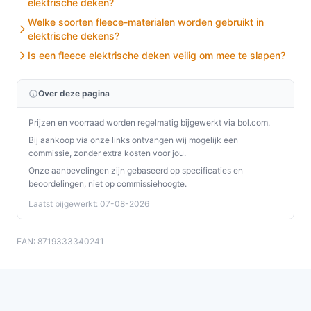
elektrische deken?
Ontdek alle specificaties en vergelijk prijzen op
Welke soorten fleece-materialen worden gebruikt in
elektrische dekens?
besteelektrischedeken.nl. Kies bewust wat perfect
Is een fleece elektrische deken veilig om mee te slapen?
past bij jouw behoeften!
Over deze pagina
Prijzen en voorraad worden regelmatig bijgewerkt via bol.com.
Bij aankoop via onze links ontvangen wij mogelijk een
commissie, zonder extra kosten voor jou.
Onze aanbevelingen zijn gebaseerd op specificaties en
beoordelingen, niet op commissiehoogte.
Laatst bijgewerkt: 07-08-2026
EAN: 8719333340241