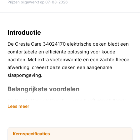
Prijzen bijgewerkt op 07-08-2026
Introductie
De Cresta Care 34024170 elektrische deken biedt een
comfortabele en efficiënte oplossing voor koude
nachten. Met extra voetenwarmte en een zachte fleece
afwerking, creëert deze deken een aangename
slaapomgeving.
Belangrijkste voordelen
De Cresta Care elektrische deken heeft verschillende
Lees meer
voordelen die het slapen aangenamer maken.
Extra voetenwarmte om snel koude voeten te
verwarmen, wat bijdraagt aan een betere
Kernspecificaties
nachtrust.