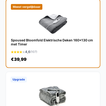
De verwachte levensduur van de AlphaBright
Meest vergelijkbaar
warmtedeken is minimaal 5 jaar bij goed gebruik en
onderhoud.
Is dit geschikt voor gebruik op de bank?
Ja, de deken is perfect voor gebruik op de bank,
Spoused Bloomfold Elektrische Deken 160x130 cm
waardoor je heerlijk kunt ontspannen met een knusse
met Timer
warmte.
4,6
(107)
Wat zijn de belangrijkste verschillen met andere
€39,99
elektrische dekens?
De AlphaBright warmtedeken onderscheidt zich door
zijn gebruiksvriendelijke bediening, energiebesparing
Upgrade
en hoogwaardige fleece materiaal, wat niet altijd te
vinden is bij concurrenten.
Conclusie