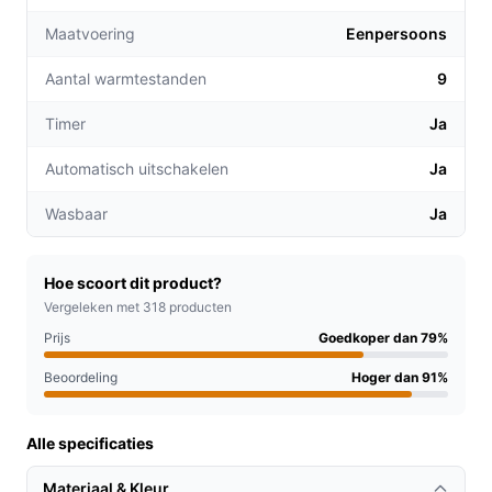
verwarmen, kun je gericht en efficiënt verwarmen
Maatvoering
Eenpersoons
waar je het nodig hebt, wat resulteert in lagere
energiekosten.
Aantal warmtestanden
9
Veiligheid voorop:
De deken schakelt automatisch
uit na 180 minuten, waardoor je zorgeloos kunt
Timer
Ja
ontspannen zonder je zorgen te maken over
Automatisch uitschakelen
Ja
oververhitting.
Wasbaar
Ja
Voor welke doelgroep?
Deze elektrische deken is perfect voor een breed scala
aan gebruikers, waaronder:
Hoe scoort dit product?
Vergeleken met 318 producten
Studenten die in koude kamers studeren en
Prijs
Goedkoper dan 79%
behoefte hebben aan extra warmte tijdens het
leren.
Beoordeling
Hoger dan 91%
Ouderen die extra comfort en warmte zoeken
tijdens de wintermaanden.
Alle specificaties
Iedereen die graag ontspannen op de bank zit of in
Materiaal & Kleur
bed ligt met een zachte, warme deken.