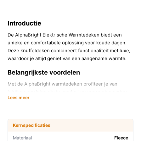
Introductie
De AlphaBright Elektrische Warmtedeken biedt een
unieke en comfortabele oplossing voor koude dagen.
Deze knuffeldeken combineert functionaliteit met luxe,
waardoor je altijd geniet van een aangename warmte.
Belangrijkste voordelen
Met de AlphaBright warmtedeken profiteer je van
talrijke voordelen die je comfort en energiebesparing
Lees meer
verbeteren:
9 Warmtestanden:
Pas de temperatuur eenvoudig
aan naar jouw voorkeur, zodat je altijd de juiste
Kernspecificaties
warmte hebt, of je nu op de bank ligt of in bed ligt.
Energiebesparing:
In plaats van je hele huis te
Materiaal
Fleece