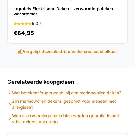
De AlphaBright Elektrische Warmtedeken is een
uitstekende keuze voor iedereen die geniet van warmte
Lopoleis Elektrische Deken - verwarmingsdeken -
warmtemat
en comfort in koude tijden. Met zijn praktische functies,
energiebesparende eigenschappen en
5,0
(7)
gebruiksvriendelijke ontwerp, is deze deken een
€64,95
waardevolle aanvulling op je huis.
Ontdek alle specificaties en vergelijk prijzen op
Vergelijk deze elektrische dekens naast elkaar
besteelektrischedeken.nl. Kies bewust wat perfect
past bij jouw behoeften!
Gerelateerde koopgidsen
Wat betekent 'superwash' bij een merinowollen deken?
Zijn merinowollen dekens geschikt voor mensen met
allergieën?
Welke verwarmingsmaterialen worden gebruikt in anti-
vries dekens voor auto