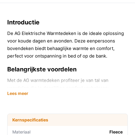
Introductie
De AG Elektrische Warmtedeken is de ideale oplossing
voor koude dagen en avonden. Deze eenpersoons
bovendeken biedt behaaglijke warmte en comfort,
perfect voor ontspanning in bed of op de bank.
Belangrijkste voordelen
Met de AG warmtedeken profiteer je van tal van
voordelen die je dagelijkse comfort verbeteren:
Lees meer
Drie instelbare warmtestanden voor een
persoonlijke temperatuur, variërend van 53°C tot
65°C.
Kernspecificaties
Ideaal voor gebruik tijdens een filmavond, zodat je
heerlijk warm op de bank kunt relaxen.
Materiaal
Fleece