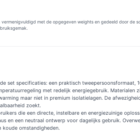
um vermenigvuldigd met de opgegeven weights en gedeeld door de so
gebruiksgemak.
rde set specificaties: een praktisch tweepersoonsformaat,
ratuurregeling met redelijk energiegebruik. Materialen zij
opwarming maar niet in premium isolatielagen. De afwezighei
albaarheid zoekt.
uikers die een directe, instelbare en energiezuinige oploss
us en een neutraal ontwerp voor dagelijks gebruik. Overwee
eem koude omstandigheden.