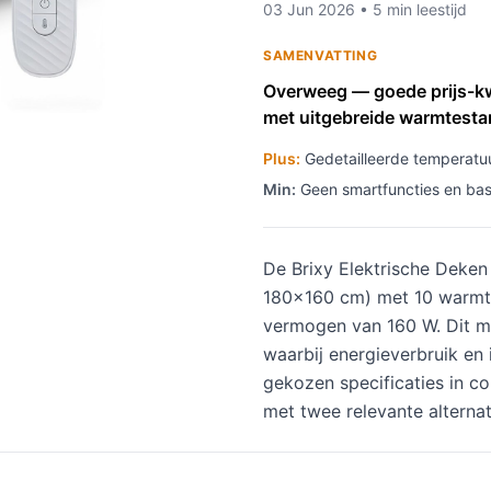
03 Jun 2026 • 5 min leestijd
SAMENVATTING
Overweeg — goede prijs-kw
met uitgebreide warmtestan
Plus:
Gedetailleerde temperatuu
Min:
Geen smartfuncties en basa
De Brixy Elektrische Deke
180×160 cm) met 10 warmt
vermogen van 160 W. Dit m
waarbij energieverbruik en i
gekozen specificaties in co
met twee relevante alterna