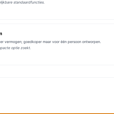
elijkbare standaardfuncties.
m
der vermogen; goedkoper maar voor één persoon ontworpen.
mpacte optie zoekt.