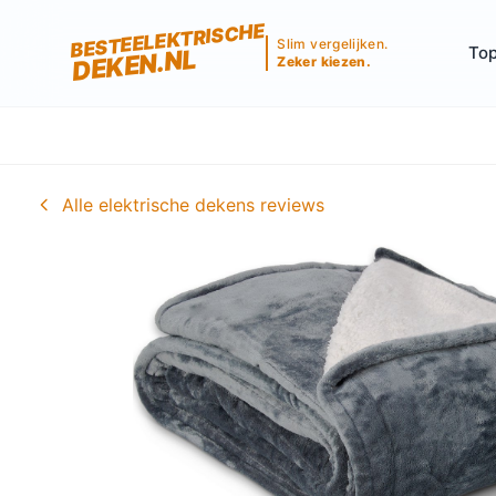
BESTEELEKTRISCHE
Slim vergelijken.
Top
DEKEN.NL
Zeker kiezen.
Alle elektrische dekens reviews