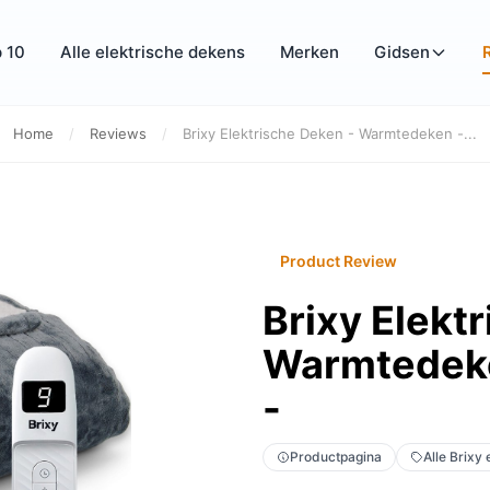
 10
Alle elektrische dekens
Merken
Gidsen
Home
/
Reviews
/
Brixy Elektrische Deken - Warmtedeken -...
Product Review
Brixy Elekt
Warmtedeke
-
Productpagina
Alle Brixy