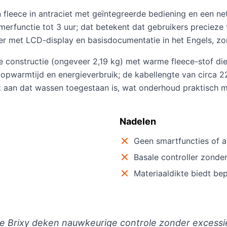
leece in antraciet met geïntegreerde bediening en een ne
erfunctie tot 3 uur; dat betekent dat gebruikers precieze 
ler met LCD-display en basisdocumentatie in het Engels, z
 constructie (ongeveer 2,19 kg) met warme fleece-stof die t
pwarmtijd en energieverbruik; de kabellengte van circa 220 
ft aan dat wassen toegestaan is, wat onderhoud praktisch 
Nadelen
Geen smartfuncties of a
Basale controller zonde
Materiaaldikte biedt be
 Brixy deken nauwkeurige controle zonder excessie