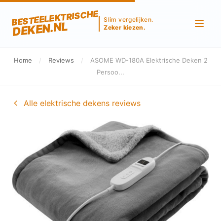
BESTEELEKTRISCHE
Slim vergelijken.
DEKEN.NL
Zeker kiezen.
Home
/
Reviews
/
ASOME WD-180A Elektrische Deken 2
Persoo...
Alle elektrische dekens reviews