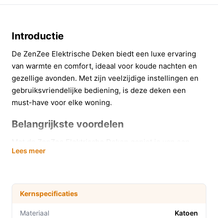
Introductie
De ZenZee Elektrische Deken biedt een luxe ervaring
van warmte en comfort, ideaal voor koude nachten en
gezellige avonden. Met zijn veelzijdige instellingen en
gebruiksvriendelijke bediening, is deze deken een
must-have voor elke woning.
Belangrijkste voordelen
Met de ZenZee Elektrische Deken geniet je van een
Lees meer
scala aan voordelen, die je leven comfortabeler maken.
Persoonlijke warmtesturing:
Kies uit 9
warmtestanden om de ideale temperatuur voor jou
Kernspecificaties
te creëren, variërend van 25°C tot 46°C.
Timers voor gebruiksgemak:
Stel de timer in op
Materiaal
Katoen