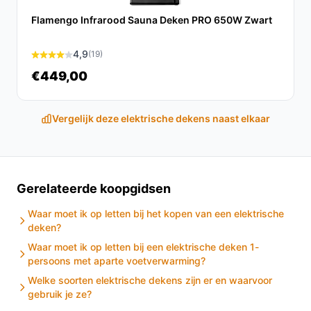
De ZenZee Elektrische Deken is een uitstekende keuze
Flamengo Infrarood Sauna Deken PRO 650W Zwart
voor iedereen die op zoek is naar comfort en warmte.
Met zijn veelzijdige functies en gebruiksgemak, is het
4,9
(19)
een slimme investering voor de koude maanden.
€449,00
Ontdek alle specificaties en vergelijk prijzen op
besteelektrischedeken.nl. Kies bewust wat perfect
Vergelijk deze elektrische dekens naast elkaar
past bij jouw behoeften!
Gerelateerde koopgidsen
Waar moet ik op letten bij het kopen van een elektrische
deken?
Waar moet ik op letten bij een elektrische deken 1-
persoons met aparte voetverwarming?
Welke soorten elektrische dekens zijn er en waarvoor
gebruik je ze?