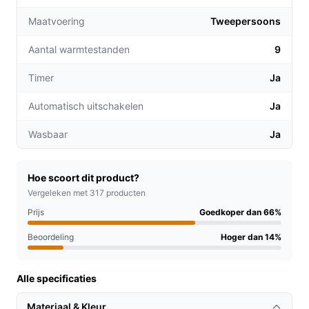
maximaal 9 uur, zodat je zorgeloos kunt
Maatvoering
Tweepersoons
ontspannen zonder je druk te maken over het
uitschakelen.
Aantal warmtestanden
9
Snelle opwarming:
De deken bereikt snel de
gewenste temperatuur, waardoor je direct kunt
Timer
Ja
genieten van de warmte zonder lange wachttijden.
Automatisch uitschakelen
Ja
Voor welke doelgroep?
Wasbaar
Ja
Deze elektrische deken is perfect voor iedereen die op
zoek is naar extra warmte tijdens de koude maanden. Of
je nu een student bent die studeert op de bank, een
Hoe scoort dit product?
ouder die de nachten doorbrengt met een jonge baby, of
Vergeleken met 317 producten
gewoon iemand die een knusse avond wil doorbrengen,
Prijs
Goedkoper dan 66%
deze deken is voor jou gemaakt.
Beoordeling
Hoger dan 14%
Praktische voordelen t.o.v. alternatieven
Alle specificaties
De ZenZee Elektrische Deken onderscheidt zich op
verschillende manieren van andere warmtedekens op
Materiaal & Kleur