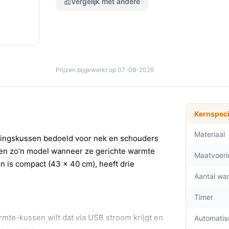
Vergelijk met andere
Prijzen bijgewerkt op 07-08-2026
Kernspeci
Materiaal
rmingskussen bedoeld voor nek en schouders
n zo’n model wanneer ze gerichte warmte
Maatvoeri
en is compact (43 x 40 cm), heeft drie
Aantal wa
Timer
mte-kussen wilt dat via USB stroom krijgt en
Automatis