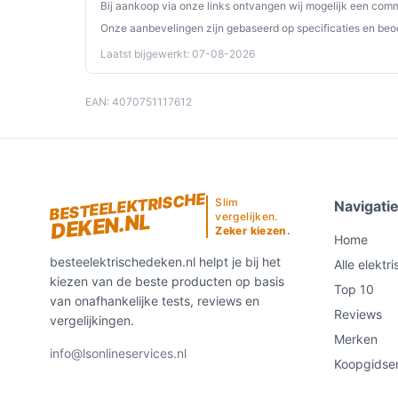
Bij aankoop via onze links ontvangen wij mogelijk een commi
Gebruik een geschikte USB‑bron; sluit aan o
Onze aanbevelingen zijn gebaseerd op specificaties en beo
volgens de instructies van de fabrikant.
Laatst bijgewerkt: 07-08-2026
Maak gebruik van de automatische uitschake
beperken.
Volg de wasinstructies: het product is aange
EAN: 4070751117612
handleiding of bekabeling/elektronica vóór 
worden.
Laat het kussen volledig drogen voordat je h
Gebruik geen beschadigd snoer; de kabel zit 
BESTEELEKTRISCHE
Slim
Navigati
DEKEN.NL
vergelijken.
Installatie & eerste gebruik
Zeker kiezen.
Home
Plaats het kussen rond nek en schouders en zet 
besteelektrischedeken.nl helpt je bij het
Alle elektr
oplaadbaar is, laad de unit eerst volledig op voord
kiezen van de beste producten op basis
Top 10
van onafhankelijke tests, reviews en
Reviews
Concrete checks voor de handleiding/specs:
vergelijkingen.
Merken
Controleer of er een aparte sectie is over ac
info@lsonlineservices.nl
Koopgidse
vermeld?