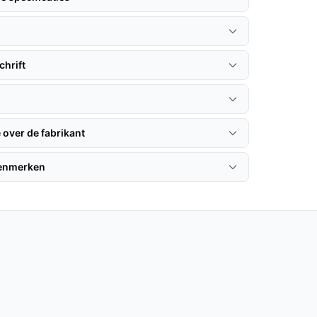
hrift
 over de fabrikant
kenmerken