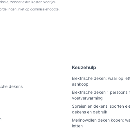
ssie, zonder extra kosten voor jou.
p een apparaat dat voldoende stroom levert
ordelingen, niet op commissiehoogte.
ling om onbedoeld langdurig gebruik te
geven als wasbaar, maar controleer in de
het wassen verwijderd of afgedekt moet
et weer aansluit op stroom.
aan de rechterzijde volgens specificatie.
e
Keuzehulp
Elektrische deken: waar op lett
aankoop
de gewenste temperatuurstand aan. Als het
ische dekens
at je lange sessies plant.
Elektrische deken 1 persoons 
voetverwarming
Spreien en dekens: soorten el
dekens en gebruik
cu/opladen: staat accucapaciteit of oplaadtijd
n
Merinowollen deken kopen: w
letten