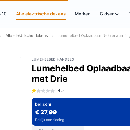
 10
Alle elektrische dekens
Merken
Gidsen
/
Alle elektrische dekens
/
Lumehelbed Oplaadbaar Nekverwarming
LUMEHELBED HANDELS
Lumehelbed Oplaadba
met Drie
1,4
(5)
bol.com
€ 27,99
Bekijk aanbieding