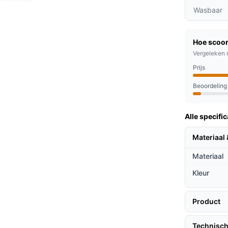
an worden.
Wasbaar
ebt over accuduur, vermogen of oplaadtijd —
aties.
e (43 x 40 cm / vermelding “Lits-jumeaux”)
Hoe scoor
uikswensen.
Vergeleken 
Prijs
Beoordeling
 lokale warmte voor nek en schouders. Omdat
nt, kun je het aansluiten op een laptop,
Alle specific
 gemakkelijk mee te nemen in een tas. De
s als je rechts stroom wilt aansluiten maar
Materiaal 
Materiaal
Kleur
luspunten op.
Product
s zonder veel ruimte in te nemen.
rmteinstelling zonder ingewikkelde
Technisch