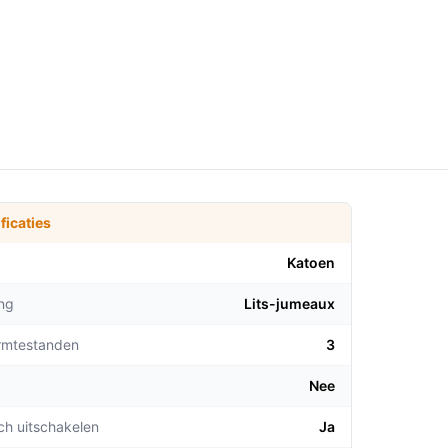
ficaties
Katoen
ng
Lits-jumeaux
rmtestanden
3
Nee
ch uitschakelen
Ja