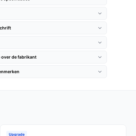
hrift
 over de fabrikant
kenmerken
Upgrade