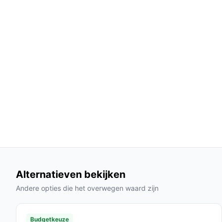
zijn van een stopcontact, kun je deze deke
hem zeer mobiel maakt.
Gemakkelijk te onderhouden:
De deken is m
eenvoudig kunt schoonmaken zonder zorgen
Extra brede vorm:
Het ruime ontwerp geeft 
dat je volledig omhuld bent door warmte.
Gebruik & praktische tips
Om het meeste uit je verwarmde deken te halen, v
Installatie & setup
Sluit de deken eenvoudig aan op een USB-stroom
stopcontact met een USB-adapter. Kies één van d
behoefte aan warmte.
Alternatieven bekijken
Andere opties die het overwegen waard zijn
Specificaties in mensentaal
Materiaal:
Gemaakt van polyester, wat zorgt
Budgetkeuze