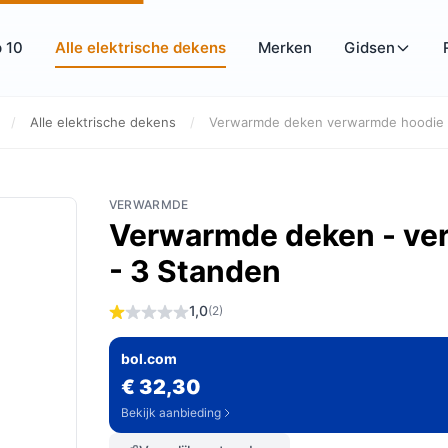
 10
Alle elektrische dekens
Merken
Gidsen
/
Alle elektrische dekens
/
Verwarmde deken verwarmde hoodie 1
VERWARMDE
Verwarmde deken - v
- 3 Standen
1,0
(2)
bol.com
€ 32,30
Bekijk aanbieding