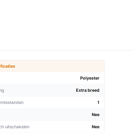
ficaties
Polyester
ng
Extra breed
rmtestanden
1
Nee
ch uitschakelen
Nee