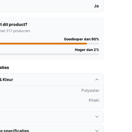
Ja
t dit product?
met 317 producten
Goedkoper dan 90%
Hoger dan 2%
aties
& Kleur
Polyester
Khaki
e specificaties