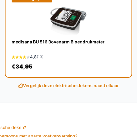
een lengte van 150 cm is deze deken extra
.
medisana BU 516 Bovenarm Bloeddrukmeter
ig gebruik en kan bij goed onderhoud
4,8
(13)
€34,95
perfect voor buitengebruik, zoals kamperen
Vergelijk deze elektrische dekens naast elkaar
ionele dekens?
eze verwarmde deken directe warmte via
armt.
rische deken?
1-persoons met aparte voetverwarming?