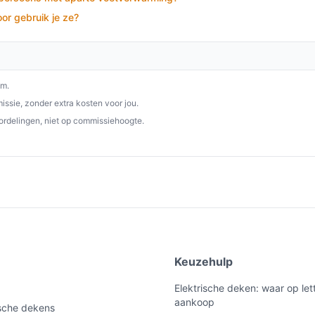
de een veelzijdige en praktische oplossing
or gebruik je ze?
te. Met zijn gebruiksgemak, comfort en
euze voor de koude maanden.
p besteelektrischedeken.nl. Kies bewust wat
om.
ssie, zonder extra kosten voor jou.
ordelingen, niet op commissiehoogte.
e
Keuzehulp
Elektrische deken: waar op lett
aankoop
ische dekens