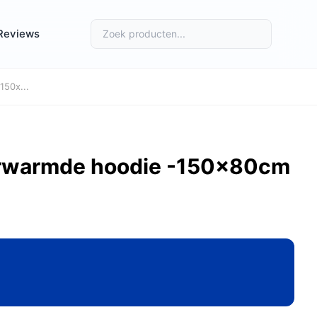
Reviews
50x...
erwarmde hoodie -150x80cm