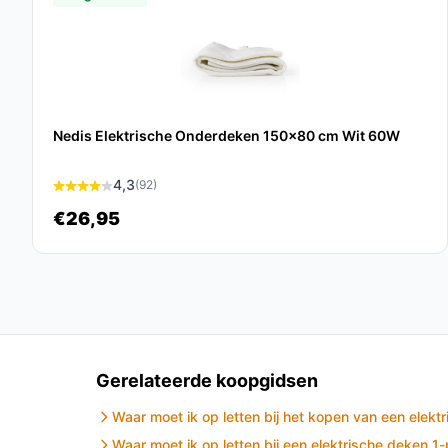
Afmetingen:
Met een breedte van 80 cm en 
breed, ideaal voor een comfortabele dekking
Veelgestelde vragen
Hoe lang gaat dit product mee?
Nedis Elektrische Onderdeken 150x80 cm Wit 60W
Deze verwarmde deken is ontworpen voor langdur
enkele jaren meegaan.
4,3
(92)
Is dit geschikt voor buitengebruik?
€26,95
Ja, door de USB-oplaadmogelijkheid is de deken 
of tijdens evenementen.
Wat zijn de belangrijkste verschillen met tradit
In tegenstelling tot traditionele dekens biedt d
elektrische verwarming, waardoor je sneller opw
Gerelateerde koopgidsen
Conclusie
Waar moet ik op letten bij het kopen van een elekt
Waar moet ik op letten bij een elektrische deken 