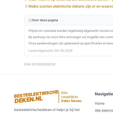
Samenvattend is de verwarmde deken van Verwarm
Welke soorten elektrische dekens zijn er en waarvo
voor iedereen die behoefte heeft aan extra warm
gezondheidsvoordelen is het een uitstekende k
Over deze pagina
Ontdek alle specificaties en vergelijk prijzen o
perfect past bij jouw behoeften!
Prijzen en voorraad worden regelmatig bijgewerkt via bol.c
Bij aankoop via onze links ontvangen wij mogelijk een commi
Onze aanbevelingen zijn gebaseerd op specificaties en beo
Laatst bijgewerkt: 08-08-2026
EAN: 9318528389028
BESTEELEKTRISCHE
Slim
Navigati
DEKEN.NL
vergelijken.
Zeker kiezen.
Home
besteelektrischedeken.nl helpt je bij het
Alle elektr