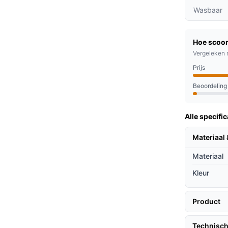
de verwarmingssystemen warmt de deken
Wasbaar
l kunt genieten van de aangename warmte.
p de bank, in bed, tijdens het werken op
Hoe scoor
ren. Deze deken maakt elke situatie
Vergeleken 
Prijs
evordert de bloedsomloop en helpt bij het
 die last heeft van koude handen of rugpijn.
Beoordeling
Alle specific
die extra warmte nodig hebben, voor mensen
turiers die graag buiten zijn, zelfs als het
Materiaal 
en op hun kamer doorbrengen.
Materiaal
ieven
Kleur
e dan traditionele dekens of andere
Product
eel andere verwarmde dekens die afhankelijk
Technisch