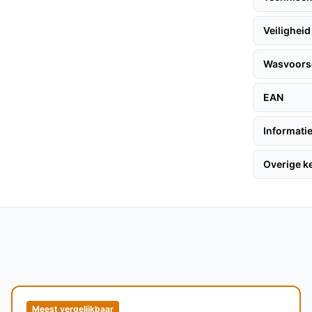
n eenvoudig aansluiten op een powerbank, wat
Veiligheid
achinewasbaar, wat betekent dat je hem
 over de elektrische componenten.
Wasvoorsc
je meer bewegingsvrijheid en zorgt ervoor
EAN
Informatie
olgen hier enkele handige tips:
Overige 
bron, zoals een powerbank of een
e drie verwarmingsstanden afhankelijk van je
 voor een zachte en ademende ervaring.
Meest vergelijkbaar