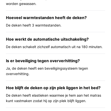
losmaken en het fleece-deel wassen volgens de
worden gewassen.
aanwijzingen. Bovendien schakelt de deken zichzelf
automatisch uit na 180 minuten en is er een systeem
Hoeveel warmtestanden heeft de deken?
tegen oververhitting aanwezig.
De deken heeft 3 warmtestanden.
Belangrijkste voordelen
Hoe werkt de automatische uitschakeling?
De voordelen van dit model zijn vooral praktisch en
gebruiksvriendelijk.
De deken schakelt zichzelf automatisch uit na 180 minuten.
Snelle opwarming: je merkt op korte termijn
Is er beveiliging tegen oververhitting?
warmte in je bed zodra je het inschakelt.
Ja, de deken heeft een beveiligingssysteem tegen
Veilig gebruik: automatische uitschakeling na 180
oververhitting.
minuten en oververhittingsbeveiliging
verminderen risico bij slaapgebruik.
Hoe blijft de deken op zijn plek liggen in het bed?
Wasbaar en onderhoudsvriendelijk: de bediening is
afneembaar zodat het fleece in de wasmachine
De deken heeft elastieken waarmee je hem aan het matras
kan.
kunt vastmaken zodat hij op zijn plek blijft liggen.
Voor wie is dit geschikt?