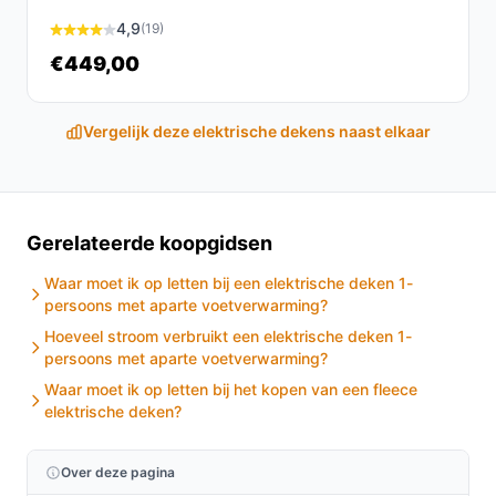
bevestigen; MPN en EAN zijn opgenomen voor
4,9
(19)
productidentificatie (TEB1500W / 8712876500714).
€449,00
Veelgestelde vragen
Vergelijk deze elektrische dekens naast elkaar
Is dit geschikt voor thuisgebruik / intensief gebruik /
dagelijks gebruik?
Voor thuis- en dagelijks gebruik is dit model geschikt als
je behoefte hebt aan regelmatige voorverwarming of
Gerelateerde koopgidsen
gerichte warmte in bed. Belangrijke criteria zijn de
Waar moet ik op letten bij een elektrische deken 1-
wasbaarheid (bediening afneembaar), de automatische
persoons met aparte voetverwarming?
uitschakeling (180 min) en de
Hoeveel stroom verbruikt een elektrische deken 1-
oververhittingsbeveiliging. Als je langere
persoons met aparte voetverwarming?
ononderbroken werking nodig hebt, controleer of de
Waar moet ik op letten bij het kopen van een fleece
automatische uitschakeling voldoet aan je wensen.
elektrische deken?
Waar moet ik op letten bij onderhoud?
Over deze pagina
Controleer dat de bediening afneembaar is voordat je