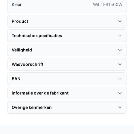
Kleur
Wit TEB1500W
Leg de onderdeken plat op het matras en bevestig
de elastieken aan de hoeken zodat hij niet
Product
verschuift.
Sluit het snoer aan voordat je het bed opmaakt, let
Technische specificaties
op dat het snoer aan de linkerkant zit.
Gebruik de verlichte schakelaar om een van de drie
Veiligheid
standen te kiezen, ook in het donker.
Wasvoorschrift
Houd rekening met de automatische uitschakeling
van 180 minuten tijdens lang slapen of als je de
EAN
hele nacht warmte wilt; plan daarvoor.
Voer regelmatig een wasbeurt uit nadat je de
Informatie over de fabrikant
bediening hebt losgekoppeld; volg de
wasinstructies in de handleiding.
Overige kenmerken
Controleer periodiek de aansluitkabel en controller
op beschadigingen voordat je de deken gebruikt.
Installatie & eerste gebruik