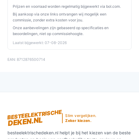
de deken in de wasmachine stopt en volg de
Prijzen en voorraad worden regelmatig bijgewerkt via bol.com.
wasinstructies (er staat dat de deken wasbaar is).
Bij aankoop via onze links ontvangen wij mogelijk een
Controleer ook regelmatig kabels en controller op
commissie, zonder extra kosten voor jou.
beschadigingen en gebruik geen beschadigde
Onze aanbevelingen zijn gebaseerd op specificaties en
beoordelingen, niet op commissiehoogte.
onderdelen.
Laatst bijgewerkt: 07-08-2026
Wat is de belangrijkste afweging bij dit type product?
De hoofdafweging is formaat en plaatsing versus
EAN: 8712876500714
warmtebehoefte: een onderdeken neemt weinig ruimte
en verwarmt gericht, maar is beperkt tot
éénpersoongebruik en de opgegeven afmetingen.
Controleer maat en snoerlocatie voordat je koopt.
Conclusie
BESTEELEKTRISCHE
De Tomado TEB1500W is een compacte, wasbare
Slim vergelijken.
DEKEN.NL
Zeker kiezen.
eenpersoons onderdeken met snelle opwarming, drie
warmtestanden, automatische uitschakeling na 180
besteelektrischedeken.nl helpt je bij het kiezen van de beste
minuten en oververhittingsbeveiliging. Geschikt voor