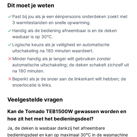
Dit moet je weten
Kopen als:
je een eenpersoonsmatras wilt
voorverwarmen of lokaal warmte wilt toevoegen
Past bij jou als je een éénpersoons onderdeken zoekt met
zonder een complete extra deken.
3 warmtestanden en snelle opwarming.
Handig als de bediening afneembaar is en de deken
Niet kopen als:
je een tweepersoons oplossing
wasbaar is op 30°C.
zoekt of een veel grotere deken nodig hebt
Logische keuze als je veiligheid en automatische
(afmeting is 150 x 80 cm).
uitschakeling na 180 minuten waardeert.
Belangrijkste check:
controleer of de maat 150 x
Minder handig als je langer wilt gebruiken zonder
80 cm en de linkerpositie van het snoer passen bij
automatische uitschakeling; de deken schakelt zichzelf uit
je matras en slaappositie.
na 180 minuten.
Beperkt als je de snoer aan de linkerkant wilt hebben; de
Wat je in de praktijk merkt
snoerlocatie is links.
Je legt deze Tomado onderdeken tussen matras en
Veelgestelde vragen
hoeslaken; de elastieken houden hem op zijn plaats
zodat hij minder snel verschuift. De deken heeft een
Kan de Tomado TEB1500W gewassen worden en
extra snelle opwarming en drie warmtestanden, te
hoe zit het met het bedieningsdeel?
kiezen met een verlichte schakelaar zodat je ook in het
Ja, de deken is wasbaar dankzij het afneembare
donker de stand ziet. Na gebruik kun je het snoer
bedieningsdeel en kan op maximaal 30°C in de wasmachine