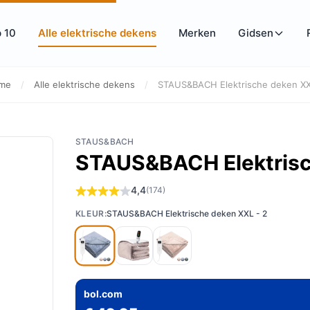
 10
Alle elektrische dekens
Merken
Gidsen
me
/
Alle elektrische dekens
/
STAUS&BACH Elektrische deken XX
STAUS&BACH
STAUS&BACH Elektrisc
4,4
(174)
KLEUR:
STAUS&BACH Elektrische deken XXL - 2
bol.com