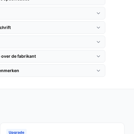
hrift
 over de fabrikant
kenmerken
Upgrade