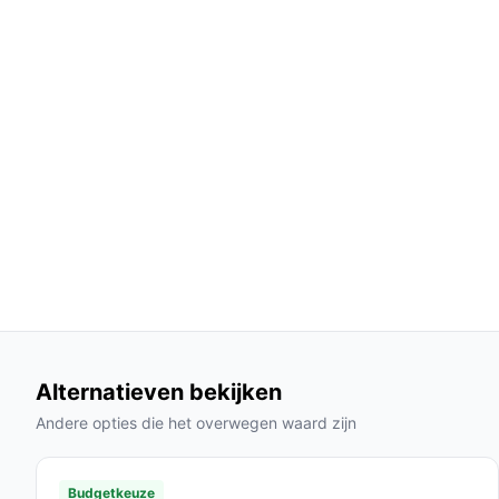
met standaard elektrische dekens.
Automatische uitschakeling:
Veiligheid voo
automatisch na 1 tot 9 uur uitschakelt.
Wasbaar en onderhoudsvriendelijk:
Deze de
onderhoud eenvoudig maakt.
Gebruik & praktische tips
Om het meeste uit je STAUS&BACH Elektrische Dek
Installatie & setup
1. Haal de deken uit de verpakking en leg deze op
een stopcontact met de afneembare kabel. 3. Zet
kies je gewenste warmtestand.
Alternatieven bekijken
Specificaties in mensentaal
Andere opties die het overwegen waard zijn
Maatvoering:
180x130 cm, perfect voor twe
Kleur:
Blauwgrijs, een neutrale tint die in elk 
Budgetkeuze