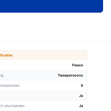
ficaties
Fleece
ng
Tweepersoons
rmtestanden
9
Ja
ch uitschakelen
Ja