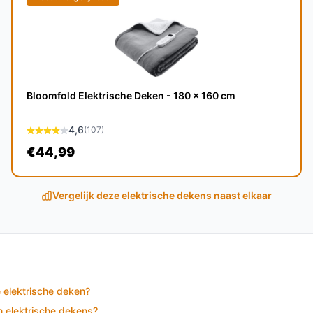
 STAUS&BACH Elektrische Deken naar
Bloomfold Elektrische Deken - 180 x 160 cm
4,6
(107)
warmen, zodat je altijd comfortabel kunt
€44,99
e merken?
Vergelijk deze elektrische dekens naast elkaar
&BACH een hogere dikte en meer
bruikservaring.
 comfort, functionaliteit en
e elektrische deken?
een die op zoek is naar warmte in de
n elektrische dekens?