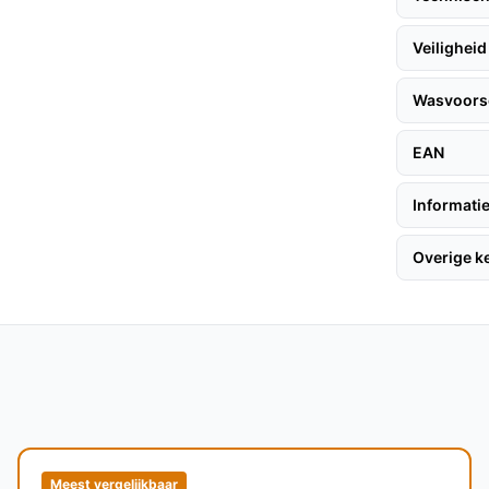
rop met een timerfunctie die de deken
Veiligheid
ken is machinewasbaar op 30 °C, wat het
Wasvoorsc
EAN
Informatie
en te halen, volg deze tips:
Overige 
 een plat oppervlak. 2. Sluit de deken aan op
 de deken aan via de afstandsbediening en
e personen of voor een knusse avond alleen.
interieur past.
Meest vergelijkbaar