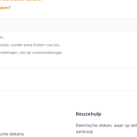
en geniet van knusse momenten!
lapen?
p besteelektrischedeken.nl. Kies bewust wat
om.
ssie, zonder extra kosten voor jou.
ordelingen, niet op commissiehoogte.
e
Keuzehulp
Elektrische deken: waar op lett
aankoop
ische dekens