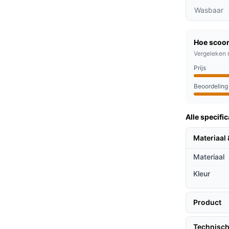
n zowel fleece als sherpa, wat zorgt voor een
Wasbaar
den stel je eenvoudig je ideale temperatuur
Hoe scoor
n boek of film.
Vergeleken 
, verwarmt deze deken efficiënt en helpt je
Prijs
Beoordeling
 verschillende doelgroepen, waaronder:
Alle specific
ngskosten in hun kamer.
Materiaal 
dens de koude maanden.
Materiaal
n knusse avond op de bank.
Kleur
ieven
re opties op de markt?
Product
ng en een betere warmtebehoud vergeleken
Technisch