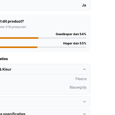
Ja
t dit product?
met 318 producten
Goedkoper dan 54%
Hoger dan 53%
aties
& Kleur
Fleece
Blauwgrijs
e specificaties