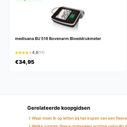
Veelgestelde vragen
Hoe lang gaat dit product mee?
Bij normaal gebruik en goed onderhoud gaat de
verwachting jaren mee.
medisana BU 516 Bovenarm Bloeddrukmeter
Is dit geschikt voor gebruik in bed?
4,8
(13)
Zeker! Deze deken is ideaal om je bed voor te ver
€34,95
slapen.
Wat zijn de belangrijkste verschillen met ander
In vergelijking met andere merken biedt STAUS
warmtestanden, wat zorgt voor een verbeterde ge
Conclusie
Gerelateerde koopgidsen
De STAUS&BACH Elektrische Deken XXL combineert
Waar moet ik op letten bij het kopen van een fleec
gebruiksgemak. Het is de ideale keuze voor ieder
Welke soorten fleece-materialen worden gebruikt i