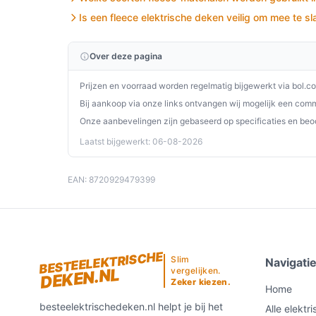
wintermaanden. Ervaar de luxe van deze deken 
Is een fleece elektrische deken veilig om mee te s
Ontdek alle specificaties en vergelijk prijzen o
perfect past bij jouw behoeften!
Over deze pagina
Prijzen en voorraad worden regelmatig bijgewerkt via bol.c
Bij aankoop via onze links ontvangen wij mogelijk een commi
Onze aanbevelingen zijn gebaseerd op specificaties en beo
Laatst bijgewerkt: 06-08-2026
EAN: 8720929479399
BESTEELEKTRISCHE
Slim
Navigati
DEKEN.NL
vergelijken.
Zeker kiezen.
Home
besteelektrischedeken.nl helpt je bij het
Alle elektr