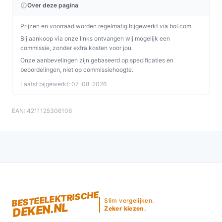
Over deze pagina
Plaats het onderdeken op het matras, sluit de stekker
aan en kies een van de drie warmtestanden. Controleer
Prijzen en voorraad worden regelmatig bijgewerkt via bol.com.
na installatie of alles goed vastzit en of het snoer rechts
Bij aankoop via onze links ontvangen wij mogelijk een
ligt zoals beschreven.
commissie, zonder extra kosten voor jou.
Onze aanbevelingen zijn gebaseerd op specificaties en
Concrete checks voordat u het voor het eerst gebruikt:
beoordelingen, niet op commissiehoogte.
Laatst bijgewerkt: 07-08-2026
Controleer in de handleiding welk wasprogramma
en welke temperaturen geschikt zijn voor
machinewas.
EAN: 4211125306106
Controleer of uw matras afmetingen heeft die
passen bij 150 x 80 cm en of het snoer aan de
rechterzijde geen belemmering vormt.
Specificaties in mensentaal
Maatvoering (150 x 80 cm):
Een
BESTEELEKTRISCHE
eenpersoonsformaat dat bedoeld is voor één
Slim vergelijken.
DEKEN.NL
Zeker kiezen.
persoon; controleer of dit overeenkomt met de