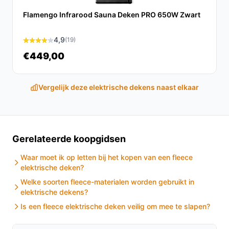
Leg het onderdeken plat op het matras en bevestig
Flamengo Infrarood Sauna Deken PRO 650W Zwart
het volgens de bijgeleverde instructies zodat het
niet verschuift.
4,9
(19)
Controleer of het snoer (aan de rechterzijde) goed
€449,00
bereikbaar is zonder dat het onder spanning komt
te staan wanneer u in- of uitstapt.
Gebruik de verlichte warmtestanden om in te
Vergelijk deze elektrische dekens naast elkaar
stellen wat voor u comfortabel voelt; start laag en
verhoog indien gewenst.
Laat het apparaat afkoelen voor u het opbergt of
wast.
Gerelateerde koopgidsen
Volg de wasinstructies in de handleiding: het
Waar moet ik op letten bij het kopen van een fleece
onderdeken is machinewasbaar, controleer
elektrische deken?
temperatuur en programma.
Welke soorten fleece-materialen worden gebruikt in
Bewaar het onderdeken op een droge plek en
elektrische dekens?
vouw het niet te strak om kabels te vermijden.
Is een fleece elektrische deken veilig om mee te slapen?
Installatie & eerste gebruik