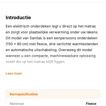
Introductie
Een elektrisch onderdeken legt u direct op het matras
en zorgt voor plaatselijke verwarming onder uw lakens.
Dit model van Sanitas is een eenpersoons onderdeken
(150 x 80 cm) met fleece, drie verlichte warmtestanden
en automatische uitschakeling. Overweeg dit model
wanneer u een compacte, machinewasbare oplossing
zoekt die op het matras blijft liggen.
In 20 seconden beslissen
Lees meer
Kopen als:
u een eenpersoons matras gebruikt
(ongeveer 150 x 80 cm), een onderdeken wilt die
op het matras bevestigd wordt en u waarde hecht
Kernspecificaties
aan wasbaarheid en meerdere warmtestanden.
Materiaal
Fleece
Niet kopen als:
u een bredere of langere deken