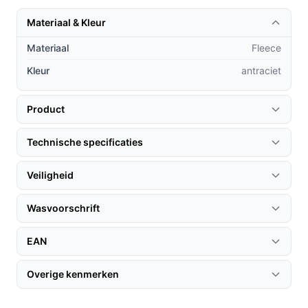
de nacht.
Materiaal & Kleur
Praktische voordelen t.o.v. alternatieven
Materiaal
Fleece
Wat maakt de Mesa Living deken uniek in vergelijking
Kleur
antraciet
met andere elektrische dekens?
**Unieke fleece-materiaal**: Het gebruik van
Product
superzacht flanel fleece zorgt voor een aangenaam
gevoel op de huid, wat andere dekens vaak
Technische specificaties
missen.
Veiligheid
**Snelle opwarming**: Door het vermogen van
160W is de deken binnen enkele minuten op
Wasvoorschrift
temperatuur, in tegenstelling tot veel
concurrenten.
EAN
**Eenvoudige bediening**: Met een
gebruiksvriendelijke interface is het instellen van
Overige kenmerken
de temperatuur een fluitje van een cent.