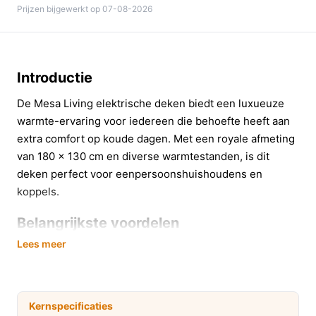
Prijzen bijgewerkt op 07-08-2026
Introductie
De Mesa Living elektrische deken biedt een luxueuze
warmte-ervaring voor iedereen die behoefte heeft aan
extra comfort op koude dagen. Met een royale afmeting
van 180 x 130 cm en diverse warmtestanden, is dit
deken perfect voor eenpersoonshuishoudens en
koppels.
Belangrijkste voordelen
Lees meer
Deze elektrische bovendeken combineert functionaliteit
met gebruiksgemak. Hier zijn enkele van de
belangrijkste voordelen:
Kernspecificaties
**Zes warmtestanden**: Pas de temperatuur