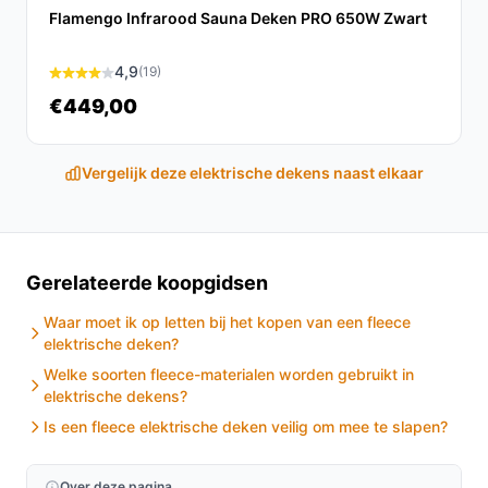
Flamengo Infrarood Sauna Deken PRO 650W Zwart
Conclusie
Samenvattend biedt de Mesa Living elektrische deken
4,9
(19)
een ideale combinatie van comfort, functionaliteit en
€449,00
veiligheid. Perfect voor iedereen die extra warmte zoekt
zonder in te boeten op gebruiksgemak.
Ontdek alle
Vergelijk deze elektrische dekens naast elkaar
specificaties en vergelijk prijzen op
besteelektrischedeken.nl. Kies bewust wat perfect
past bij jouw behoeften!
Gerelateerde koopgidsen
Waar moet ik op letten bij het kopen van een fleece
elektrische deken?
Welke soorten fleece-materialen worden gebruikt in
elektrische dekens?
Is een fleece elektrische deken veilig om mee te slapen?
Over deze pagina