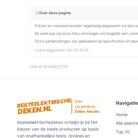
comfort en gebruiksgemak. Dankzij de veelzijdige
waardevolle aanvulling op jouw slaapkamer.
Over deze pagina
Ontdek alle specificaties en vergelijk prijzen o
Prijzen en voorraad worden regelmatig bijgewerkt via bol.c
perfect past bij jouw behoeften!
Bij aankoop via onze links ontvangen wij mogelijk een commi
Onze aanbevelingen zijn gebaseerd op specificaties en beo
Laatst bijgewerkt: 06-08-2026
EAN: 8720168422705
BESTEELEKTRISCHE
Slim
Navigati
DEKEN.NL
vergelijken.
Zeker kiezen.
Home
besteelektrischedeken.nl helpt je bij het
Alle elektr
kiezen van de beste producten op basis
Top 10
van onafhankelijke tests, reviews en