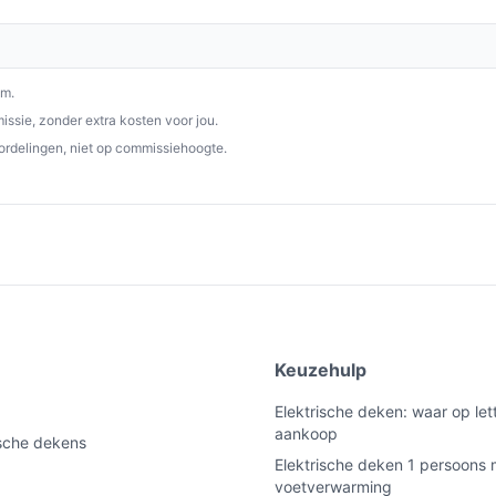
 instellingen en het luxe ontwerp is het een
p besteelektrischedeken.nl. Kies bewust wat
om.
ssie, zonder extra kosten voor jou.
ordelingen, niet op commissiehoogte.
e
Keuzehulp
Elektrische deken: waar op lett
aankoop
ische dekens
Elektrische deken 1 persoons 
voetverwarming