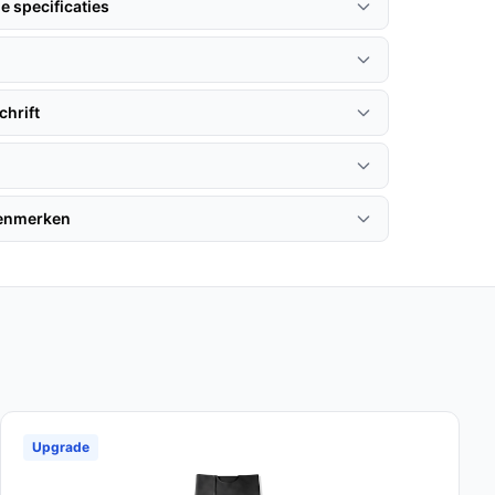
e specificaties
hrift
kenmerken
Upgrade