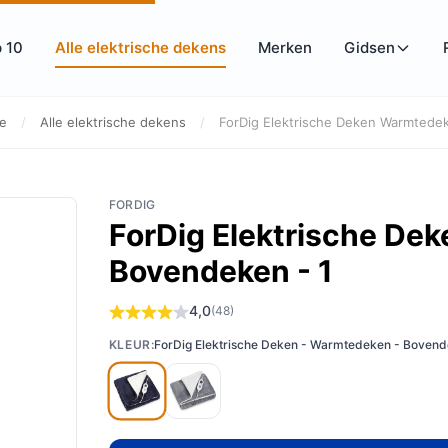
 10
Alle elektrische dekens
Merken
Gidsen
e
/
Alle elektrische dekens
/
ForDig Elektrische Deken Warmtedek
FORDIG
ForDig Elektrische De
Bovendeken - 1
4,0
(48)
KLEUR:
ForDig Elektrische Deken - Warmtedeken - Bovend