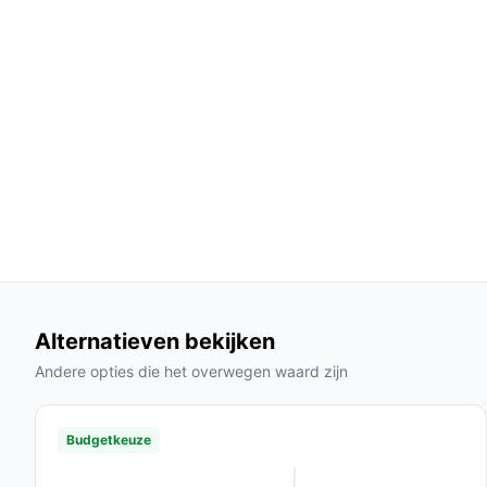
warmtegeleiding en comfort.
**Koolstof vezels**: Deze technologie zorgt
energieverbruik in vergelijking met traditio
**Eenvoudig onderhoud**: De deken is was
kunt houden, wat bijdraagt aan een hygiëni
Gebruik & praktische tips
Voor optimaal gebruik van de ForDig Elektrische
Installatie & setup
Haal de deken uit de verpakking en leg deze op je
en kies de gewenste warmtestand. Stel de timer i
warmte!
Alternatieven bekijken
Andere opties die het overwegen waard zijn
Specificaties in mensentaal
**Afmetingen**: Met een grootte van 160 x 
Budgetkeuze
en biedt het voldoende dekking.
**Materiaal**: De fleece stof zorgt voor ee