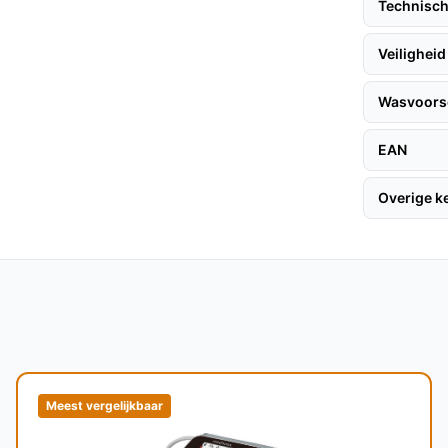
Technisch
 voor snellere verwarming en een lager
nele metalen draden.
Veiligheid
baar, waardoor je hem eenvoudig schoon
Wasvoorsc
sche slaapomgeving.
EAN
 Deken, volg deze eenvoudige stappen:
Overige 
 bed. Sluit de stekker aan op een stopcontact
n volgens jouw voorkeur. Geniet van de
120 cm is het ideaal voor eenpersoonsbedden
Meest vergelijkbaar
n zacht gevoel op de huid en is ademend, wat