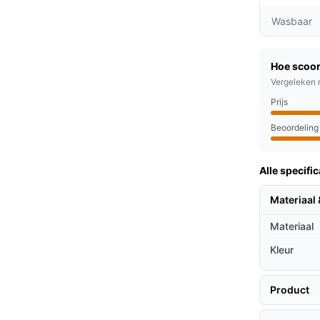
nden kun je de temperatuur eenvoudig
Wasbaar
owel koude winteravonden als relaxmomenten.
ik van 220GSM flanel voelt de deken luxe en
Hoe scoor
rvaring.
Vergeleken 
chakeling na 1 tot 9 uur gebruik voorkomt
Prijs
chtrust.
Beoordeling
reen die graag warm en comfortabel wil zijn
Alle specific
nt bent die in een koud appartement woont, of
armte nodig heeft, de ForDig deken biedt de
Materiaal 
Materiaal
ieven
Kleur
ijn soort?
Product
e meeste dekens, biedt deze een betere