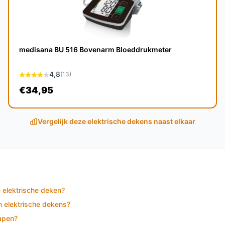
medisana BU 516 Bovenarm Bloeddrukmeter
gemiddeld 5 tot 10 jaar, afhankelijk van het
4,8
(13)
€34,95
deken kunnen verlichting bieden bij
Vergelijk deze elektrische dekens naast elkaar
e elektrische dekens?
els voor efficiëntere verwarming en een
euze maakt.
e elektrische deken?
n elektrische dekens?
lapen?
oor iedereen die op zoek is naar warmte,