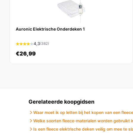
bijdraagt aan een aangename slaapervaring.
Veelgestelde vragen
Auronic Elektrische Onderdeken 1
Hoe lang gaat dit product mee?
De levensduur van de ForDig Elektrische Deken is 
4,3
(382)
gebruik en de zorg.
€26,99
Is dit geschikt voor gebruik bij pijnklachten?
Ja, de extra warmte en comfortabele druk van de 
(chronische) pijnklachten.
Wat zijn de belangrijkste verschillen met ander
De ForDig Deken heeft dikkere stof, koolstof vez
Gerelateerde koopgidsen
gebruiksvriendelijke timer, wat het een betere k
Waar moet ik op letten bij het kopen van een fleec
Conclusie
Welke soorten fleece-materialen worden gebruikt i
Is een fleece elektrische deken veilig om mee te s
De ForDig Elektrische Deken is de ideale keuze v