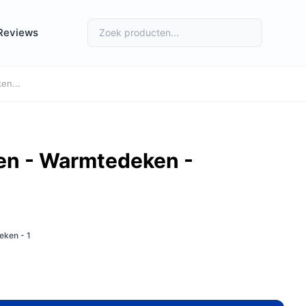
Reviews
en...
ken - Warmtedeken -
eken - 1