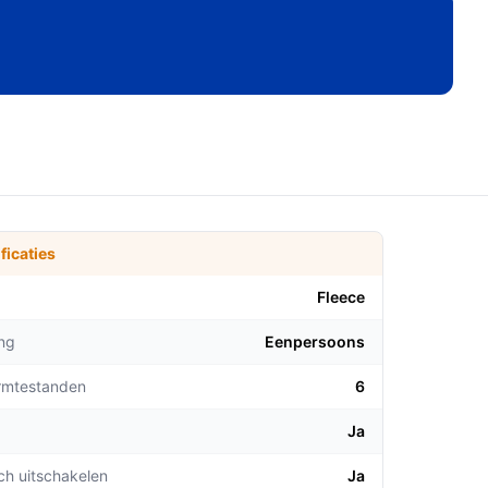
ficaties
Fleece
ng
Eenpersoons
rmtestanden
6
Ja
ch uitschakelen
Ja