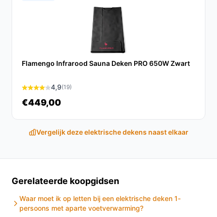
combinatie van comfort, gebruiksgemak en praktische
voordelen. Het is de ideale keuze voor iedereen die op
zoek is naar extra warmte en gezelligheid in huis.
Ontdek alle specificaties en vergelijk prijzen op
besteelektrischedeken.nl. Kies bewust wat perfect
Flamengo Infrarood Sauna Deken PRO 650W Zwart
past bij jouw behoeften!
4,9
(19)
€449,00
Vergelijk deze elektrische dekens naast elkaar
Gerelateerde koopgidsen
Waar moet ik op letten bij een elektrische deken 1-
persoons met aparte voetverwarming?