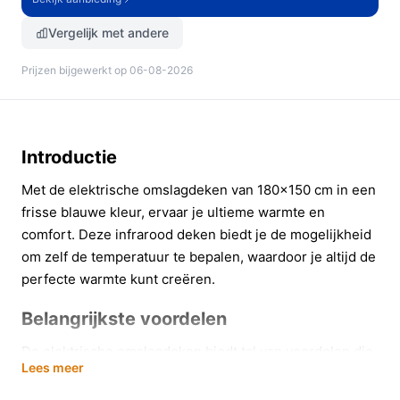
Vergelijk met andere
Prijzen bijgewerkt op 06-08-2026
Introductie
Met de elektrische omslagdeken van 180x150 cm in een
frisse blauwe kleur, ervaar je ultieme warmte en
comfort. Deze infrarood deken biedt je de mogelijkheid
om zelf de temperatuur te bepalen, waardoor je altijd de
perfecte warmte kunt creëren.
Belangrijkste voordelen
De elektrische omslagdeken biedt tal van voordelen die
Lees meer
je dagelijkse leven aangenamer maken: