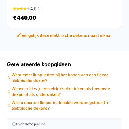
keuze voor iedereen die behoefte heeft aan warmte en
4,9
(19)
comfort tijdens de nachtrust. Met de instelbare
temperatuur en de extra veiligheidsvoorzieningen, is dit
€449,00
een betrouwbare keuze voor een betere slaapervaring.
Vergelijk deze elektrische dekens naast elkaar
Ontdek alle specificaties en vergelijk prijzen op
besteelektrischedeken.nl. Kies bewust wat perfect
past bij jouw behoeften!
Gerelateerde koopgidsen
Waar moet ik op letten bij het kopen van een fleece
elektrische deken?
Wanneer kies je een elektrische deken als bovenste
deken of als onderdeken?
Welke soorten fleece-materialen worden gebruikt in
elektrische dekens?
Over deze pagina