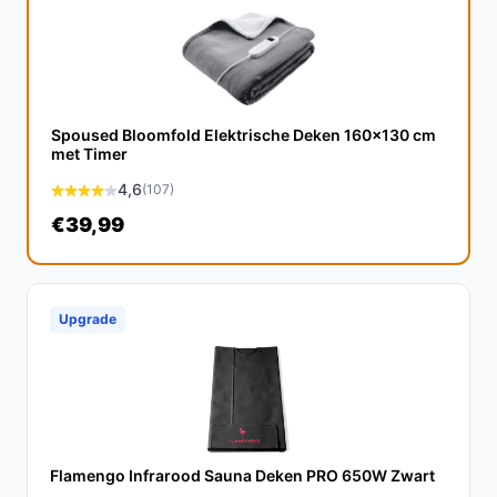
Met goed onderhoud en gebruik kan de DistinQ
onderdeken meerdere jaren meegaan, afhankelijk van
de gebruiksfrequentie.
Is dit geschikt voor mensen met allergieën?
Spoused Bloomfold Elektrische Deken 160x130 cm
met Timer
Ja, het fleece materiaal is hypoallergeen, waardoor het
4,6
(107)
geschikt is voor mensen met allergieën.
€39,99
Wat zijn de belangrijkste verschillen met andere
merken?
De DistinQ onderdeken biedt meer
Upgrade
temperatuurinstellingen en een unieke warmtezone
voor de voeten, wat het gebruiksvriendelijker maakt dan
veel concurrenten.
Conclusie
Flamengo Infrarood Sauna Deken PRO 650W Zwart
De DistinQ Elektrische Onderdeken is een uitstekende