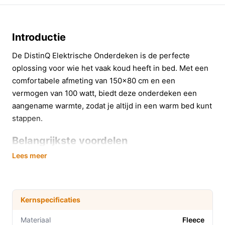
Introductie
De DistinQ Elektrische Onderdeken is de perfecte
oplossing voor wie het vaak koud heeft in bed. Met een
comfortabele afmeting van 150x80 cm en een
vermogen van 100 watt, biedt deze onderdeken een
aangename warmte, zodat je altijd in een warm bed kunt
stappen.
Belangrijkste voordelen
Lees meer
Met de DistinQ onderdeken geniet je van talrijke
voordelen die bijdragen aan een betere nachtrust en
welzijn:
Kernspecificaties
Instelbare temperatuur:
Kies uit 6
temperatuurstanden, variërend van 33°C tot 48°C,
Materiaal
Fleece