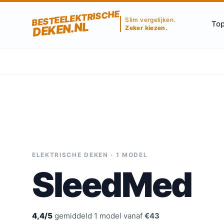
BESTEELEKTRISCHE
Slim vergelijken.
Top
DEKEN.NL
Zeker kiezen.
ELEKTRISCHE DEKEN · 1 MODEL
SleedMed
4,4/5
gemiddeld
·
1 model
·
vanaf
€43