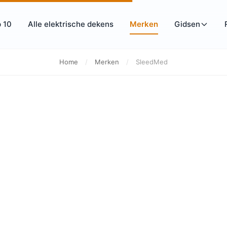
 10
Alle elektrische dekens
Merken
Gidsen
Home
/
Merken
/
SleedMed