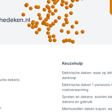
chedeken.nl
e
Keuzehulp
Elektrische deken: waar op lett
aankoop
ische dekens
Elektrische deken 1 persoons 
voetverwarming
Spreien en dekens: soorten el
dekens en gebruik
n
Merinowollen deken kopen: w