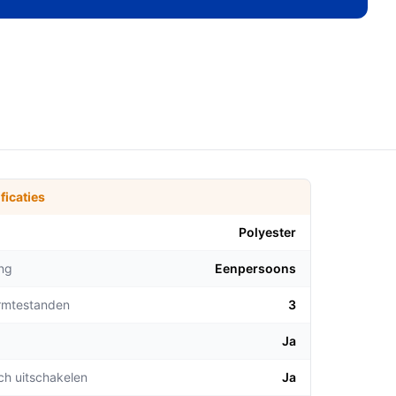
ficaties
Polyester
ng
Eenpersoons
rmtestanden
3
Ja
ch uitschakelen
Ja