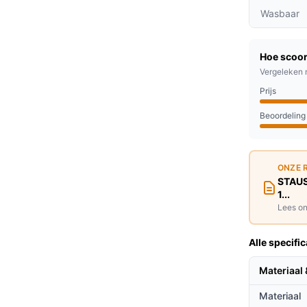
voor je voeten apart in, ideaal voor koppels
Wasbaar
niet je van een heerlijk warm bed, perfect
Hoe scoor
Vergeleken 
ewasbaar, waardoor je deze eenvoudig
Prijs
Beoordeling
een die extra warmte nodig heeft, zoals:
ONZE 
STAUS
1...
en die baat hebben bij extra warmte.
Lees on
 die niet goed verwarmd zijn.
Alle specific
ieven
Materiaal 
oor haar unieke eigenschappen in
Materiaal