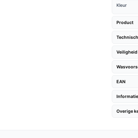
 de temperatuur van je voeten afzonderlijk te
Kleur
extra veiligheid, zodat je zonder zorgen kunt
Product
happen:
Dit maakt de deken geschikt voor
Technisch
es.
Veiligheid
Wasvoorsc
ktrische onderdeken, volg deze eenvoudige
EAN
Informatie
r dat het snoer onder de deken ligt.
Overige 
ndsbediening.