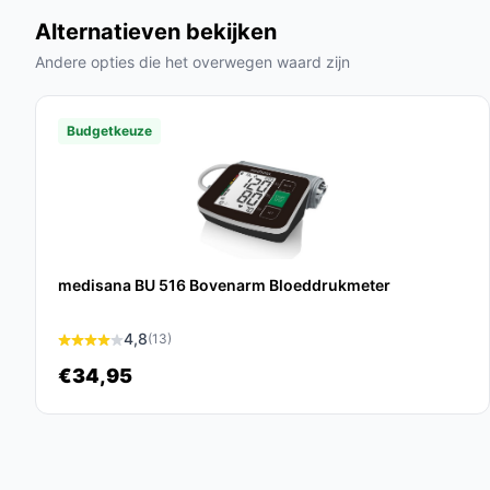
Afmetingen:
190x90 cm, perfect voor een 
Alternatieven bekijken
Materiaal:
Gemaakt van polyester, wat zorgt
Andere opties die het overwegen waard zijn
Veelgestelde vragen
Hoe lang gaat dit product mee?
Budgetkeuze
De STAUS&BACH onderdeken heeft een verwachte 
gebruik, dankzij de hoogwaardige materialen.
Is dit geschikt voor mensen met allergieën?
Ja, de onderdeken is antibacterieel en anti-aller
medisana BU 516 Bovenarm Bloeddrukmeter
mensen met allergieën.
Wat zijn de belangrijkste verschillen met ander
4,8
(13)
€34,95
De DualZone-technologie en de aparte voetzone 
onderscheiden van conventionele elektrische de
Conclusie