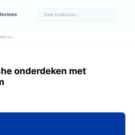
Reviews
et vo...
he onderdeken met
m