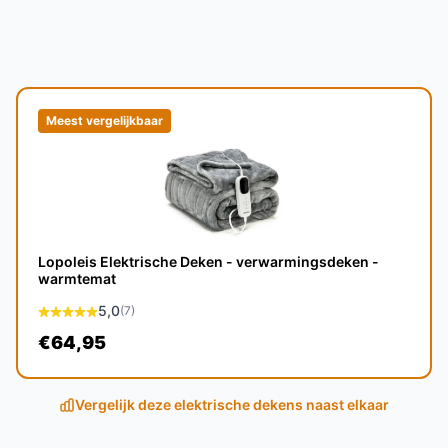
eenpersoonsbed.
 voor een zachte en ademende ervaring.
Meest vergelijkbaar
levensduur van enkele jaren bij normaal
gisch, waardoor deze een veilige keuze is voor
Lopoleis Elektrische Deken - verwarmingsdeken -
warmtemat
e elektrische dekens?
5,0
(7)
€64,95
zijn unieke kenmerken die deze deken
kens.
Vergelijk deze elektrische dekens naast elkaar