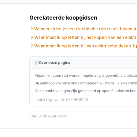
Met de STAUS&BACH Elektrische Onderdeken met
en veilige slaapervaring, perfect voor koude nac
voor deze innovatieve oplossing!
Gerelateerde koopgidsen
Ontdek alle specificaties en vergelijk prijzen o
Wanneer kies je een elektrische deken als bovens
perfect past bij jouw behoeften!
Waar moet ik op letten bij het kopen van een elekt
Waar moet ik op letten bij een elektrische deken 
Over deze pagina
Prijzen en voorraad worden regelmatig bijgewerkt via bol.c
Bij aankoop via onze links ontvangen wij mogelijk een commi
Onze aanbevelingen zijn gebaseerd op specificaties en beo
Laatst bijgewerkt: 07-08-2026
EAN: 8720929479429