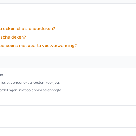
 Voetwarmte geniet je van een comfortabele
hten. Maak je bed nog aangenamer en kies
p besteelektrischedeken.nl. Kies bewust wat
te deken of als onderdeken?
rische deken?
1-persoons met aparte voetverwarming?
om.
ssie, zonder extra kosten voor jou.
ordelingen, niet op commissiehoogte.