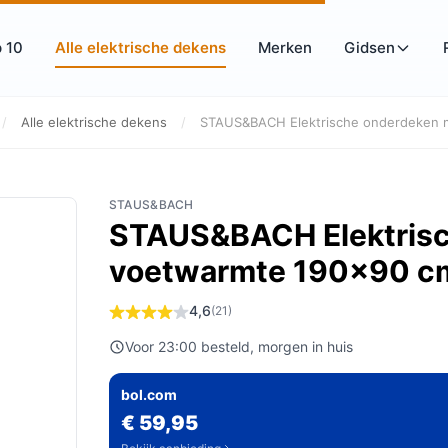
 10
Alle elektrische dekens
Merken
Gidsen
/
Alle elektrische dekens
/
STAUS&BACH Elektrische onderdeken m
STAUS&BACH
STAUS&BACH Elektrisc
voetwarmte 190x90 c
4,6
(21)
Voor 23:00 besteld, morgen in huis
bol.com
€ 59,95