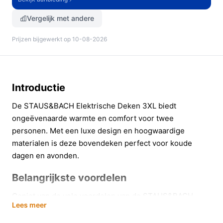
Vergelijk met andere
Prijzen bijgewerkt op 10-08-2026
Introductie
De STAUS&BACH Elektrische Deken 3XL biedt
ongeëvenaarde warmte en comfort voor twee
personen. Met een luxe design en hoogwaardige
materialen is deze bovendeken perfect voor koude
dagen en avonden.
Belangrijkste voordelen
Geniet van de vele voordelen van de STAUS&BACH
Lees meer
elektrische deken, die speciaal zijn ontworpen om jouw
comfort te maximaliseren.