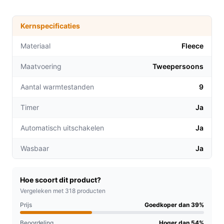
Dubbelzijdig comfort:
Kies tussen de zachte
Kernspecificaties
fleece of de pluizige sherpa, afhankelijk van jouw
voorkeur en stemming.
Materiaal
Fleece
Snelle verwarming:
De deken warmt binnen
Maatvoering
Tweepersoons
enkele minuten op, ideaal voor een snelle
opwarming van je bed of bank.
Aantal warmtestanden
9
9 warmtestanden:
Pas de temperatuur eenvoudig
aan via de afstandsbediening, zodat je altijd de
Timer
Ja
perfecte warmte kunt vinden.
Automatisch uitschakelen
Ja
Voor welke doelgroep?
Wasbaar
Ja
Deze elektrische deken is perfect voor stellen die
samen willen ontspannen, of voor iedereen die
behoefte heeft aan extra warmte tijdens de koude
Hoe scoort dit product?
maanden. Ook ideaal voor mensen met stijve spieren of
Vergeleken met 318 producten
koude voeten.
Prijs
Goedkoper dan 39%
Beoordeling
Hoger dan 54%