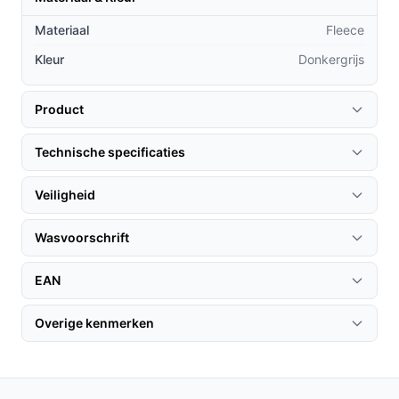
Praktische voordelen t.o.v. alternatieven
Materiaal
Fleece
Wat maakt de Lugia Elektrische Deken XL uniek in
Kleur
Donkergrijs
vergelijking met andere elektrische dekens?
De royale afmetingen van 180x160 cm bieden
Product
voldoende ruimte voor 1 of 2 personen, terwijl veel
andere dekens kleiner zijn.
Technische specificaties
De fleece bekleding is niet alleen comfortabel,
Veiligheid
maar ook onderhoudsvriendelijk en wasbaar, wat
het gebruiksgemak verhoogt.
Wasvoorschrift
Met de 9 warmtestanden heb je meer controle over
de temperatuur dan bij veel standaard modellen.
EAN
Gebruik & praktische tips
Overige kenmerken
Om optimaal gebruik te maken van je Lugia Elektrische
Deken XL, volgen hier enkele handige tips:
Installatie & setup