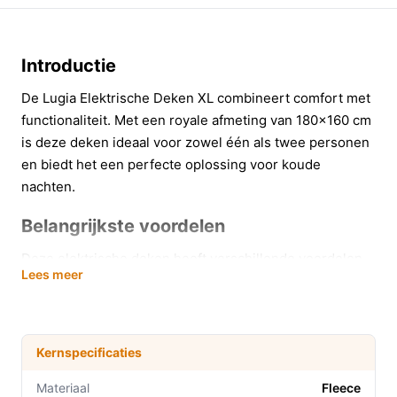
Introductie
De Lugia Elektrische Deken XL combineert comfort met
functionaliteit. Met een royale afmeting van 180x160 cm
is deze deken ideaal voor zowel één als twee personen
en biedt het een perfecte oplossing voor koude
nachten.
Belangrijkste voordelen
Deze elektrische deken heeft verschillende voordelen
Lees meer
die je slaap- en ontspanningservaring aanzienlijk
verbeteren:
Met 9 warmtestanden kun je de temperatuur
Kernspecificaties
precies afstemmen op jouw voorkeur, wat zorgt
voor een comfortabele nachtrust of ontspanning
Materiaal
Fleece