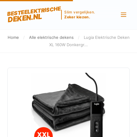
BESTEELEKTRISCHE
Slim vergelijken.
DEKEN.NL
Zeker kiezen.
Home
/
Alle elektrische dekens
/
Lugia Elektrische Deken
XL 160W Donkergr...