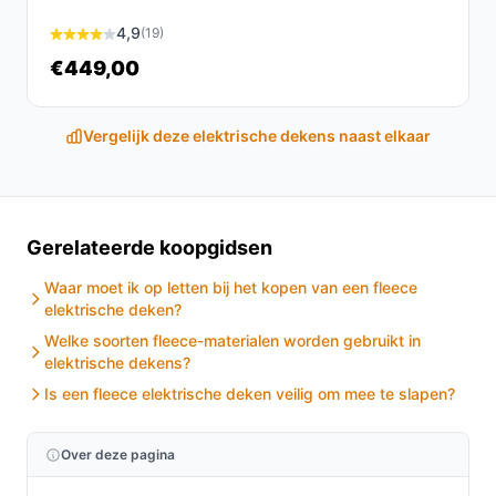
De Lugia Elektrische Deken XL is de perfecte keuze
voor wie op zoek is naar warmte en comfort. Met zijn
4,9
(19)
gebruiksvriendelijke functies en luxe materialen, biedt
€449,00
deze deken een uitstekende ervaring voor elke koude
avond.
Vergelijk deze elektrische dekens naast elkaar
Ontdek alle specificaties en vergelijk prijzen op
besteelektrischedeken.nl. Kies bewust wat perfect
past bij jouw behoeften!
Gerelateerde koopgidsen
Waar moet ik op letten bij het kopen van een fleece
elektrische deken?
Welke soorten fleece-materialen worden gebruikt in
elektrische dekens?
Is een fleece elektrische deken veilig om mee te slapen?
Over deze pagina