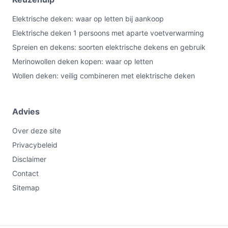
Voor thuis- en mogelijk dagelijks gebruik is dit model
Elektrische deken: waar op letten bij aankoop
geschikt vanwege de vele warmtestanden, timer en
Elektrische deken 1 persoons met aparte voetverwarming
wasbaarheid. Als je echter automatische uitschakeling
Spreien en dekens: soorten elektrische dekens en gebruik
vereist voor intensief nachtgebruik, controleer dan die
Merinowollen deken kopen: waar op letten
eigenschap in de documentatie (specificatie:
Wollen deken: veilig combineren met elektrische deken
Automatisch uitschakelen = Nee).
Waar moet ik op letten bij onderhoud?
Advies
Controleer altijd de wasinstructies in de handleiding: de
productinformatie vermeldt machinewasbaarheid, maar
Over deze site
haal de bediening en stekker los voordat je de deken
Privacybeleid
wast. Controleer ook of er een maximale
Disclaimer
wastemperatuur wordt aanbevolen.
Contact
Sitemap
Wat is de belangrijkste afweging bij dit type product?
De trade-off is gebruiksgemak en comfort versus
automatische veiligheidsfuncties: dit model biedt veel