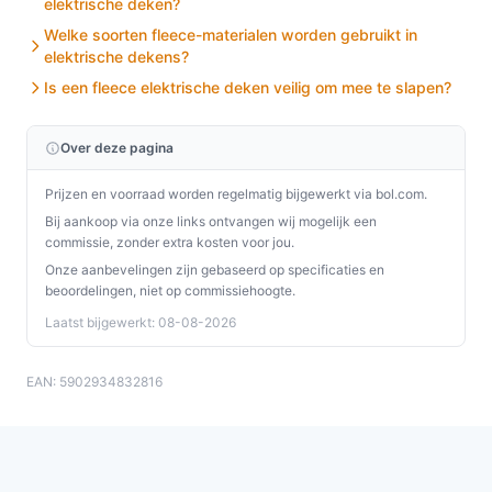
elektrische deken?
design, wat zorgt voor een superieure ervaring in
Welke soorten fleece-materialen worden gebruikt in
vergelijking met goedkopere alternatieven.
elektrische dekens?
Is een fleece elektrische deken veilig om mee te slapen?
Conclusie
De Elektrische verwarmingsdeken Adler AD 7425 is een
Over deze pagina
uitstekende keuze voor iedereen die behoefte heeft aan
extra warmte en comfort. Dankzij de praktische
Prijzen en voorraad worden regelmatig bijgewerkt via bol.com.
voordelen en het gebruiksgemak is deze deken een
Bij aankoop via onze links ontvangen wij mogelijk een
commissie, zonder extra kosten voor jou.
waardevolle aanvulling voor elke woning.
Onze aanbevelingen zijn gebaseerd op specificaties en
beoordelingen, niet op commissiehoogte.
Ontdek alle specificaties en vergelijk prijzen op
besteelektrischedeken.nl. Kies bewust wat perfect
Laatst bijgewerkt: 08-08-2026
past bij jouw behoeften!
EAN: 5902934832816