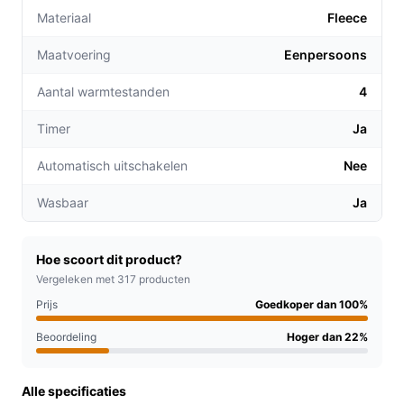
Verlichting van pijn: De warmte helpt bij het
Materiaal
Fleece
verlichten van klachten zoals spierpijn of
Maatvoering
Eenpersoons
reumatische aandoeningen, waardoor je beter kunt
slapen en ontspannen.
Aantal warmtestanden
4
Multifunctioneel gebruik: Deze deken kan zowel
als onderdeken in bed als op de bank worden
Timer
Ja
gebruikt, waardoor je hem in verschillende
Automatisch uitschakelen
Nee
situaties kunt inzetten.
Wasbaar
Ja
Voor welke doelgroep?
De Adler AD 7425 is perfect voor iedereen die behoefte
heeft aan extra warmte en comfort. Dit omvat:
Hoe scoort dit product?
Vergeleken met 317 producten
Personen met chronische pijnklachten die baat
Prijs
Goedkoper dan 100%
hebben bij warmte.
Beoordeling
Hoger dan 22%
Slapeloze mensen die moeite hebben om in te
slapen door de kou.
Gezinnen die op zoek zijn naar een gezellige sfeer
Alle specificaties