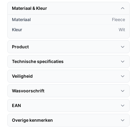
tijdens de wintermaanden.
Materiaal & Kleur
Praktische voordelen t.o.v. alternatieven
Materiaal
Fleece
Wat maakt de Adler AD 7425 bijzonder in vergelijking
Kleur
Wit
met andere verwarmingsdekens?
Hoge kwaliteit fleece: Dit materiaal is niet alleen
Product
warm, maar ook ademend, waardoor het
comfortabel aanvoelt zonder oververhitting.
Technische specificaties
Gebruiksgemak: Dankzij het eenvoudige ontwerp
Veiligheid
kun je de deken snel en moeiteloos gebruiken,
zonder ingewikkelde instellingen.
Wasvoorschrift
Wasbaar: De deken is eenvoudig te onderhouden,
wat zorgt voor een langere levensduur en hygiëne.
EAN
Gebruik & praktische tips
Overige kenmerken
Om het meeste uit je verwarmingsdeken te halen, volg
deze tips: