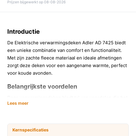
Prijzen bijgewerkt op 08-08-2026
Introductie
De Elektrische verwarmingsdeken Adler AD 7425 biedt
een unieke combinatie van comfort en functionaliteit.
Met zijn zachte fleece materiaal en ideale afmetingen
zorgt deze deken voor een aangename warmte, perfect
voor koude avonden.
Belangrijkste voordelen
Deze verwarmingsdeken biedt tal van voordelen die het
Lees meer
dagelijks leven verbeteren:
Snelle verwarming: Binnen enkele minuten voel je
de aangename warmte, ideaal voor het ontspannen
Kernspecificaties
na een lange dag.