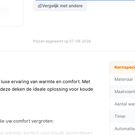
Vergelijk met andere
Prijzen bijgewerkt op 07-08-2026
Kernspeci
Materiaal
 luxe ervaring van warmte en comfort. Met
is deze deken de ideale oplossing voor koude
Maatvoeri
Aantal wa
Timer
die uw comfort vergroten:
Automatis
me warmte, perfect voor koude winterdagen