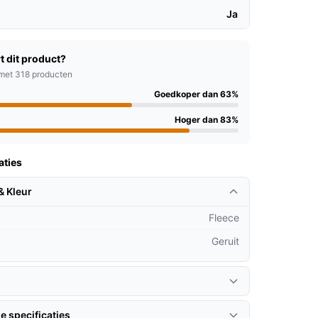
Ja
t dit product?
met 318 producten
Goedkoper dan 63%
Hoger dan 83%
aties
& Kleur
Fleece
Geruit
e specificaties