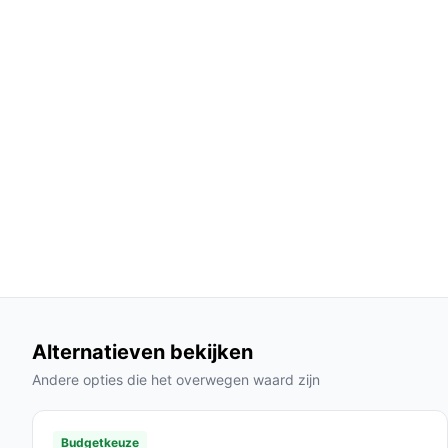
Energiezuinig design:
Door de automatische
in vergelijking met traditionele verwarming.
Wasmachinebestendig:
Eenvoudig te reinige
warmtedekens.
Gebruik & praktische tips
Voor het beste resultaat met uw elektrische deke
Installatie & setup
1. Koppel de deken aan het stopcontact met het s
2. Kies uw gewenste warmtestand met de eenvou
3. Stel de timer in voor optimaal gebruiksgemak.
Specificaties in mensentaal
Alternatieven bekijken
Afmetingen:
Met een formaat van 180 × 130 
Andere opties die het overwegen waard zijn
royale plaid.
Materiaal:
Gemaakt van pluche fleece dat ni
Budgetkeuze