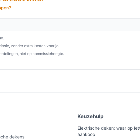
lapen?
p besteelektrischedeken.nl. Kies bewust wat
om.
ssie, zonder extra kosten voor jou.
ordelingen, niet op commissiehoogte.
e
Keuzehulp
Elektrische deken: waar op lett
aankoop
ische dekens