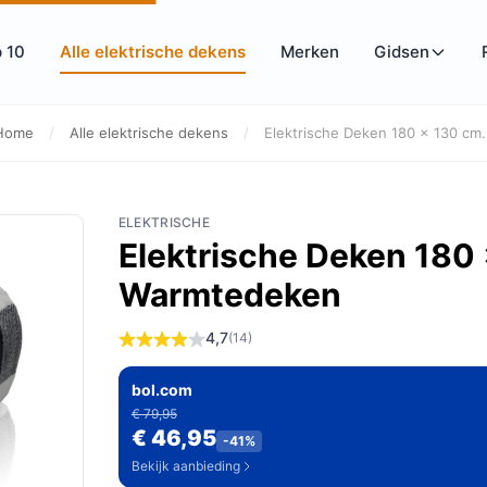
 10
Alle elektrische dekens
Merken
Gidsen
Home
/
Alle elektrische dekens
/
Elektrische Deken 180 × 130 cm.
ELEKTRISCHE
Elektrische Deken 180 
Warmtedeken
4,7
(14)
bol.com
€ 79,95
€ 46,95
-41%
Bekijk aanbieding