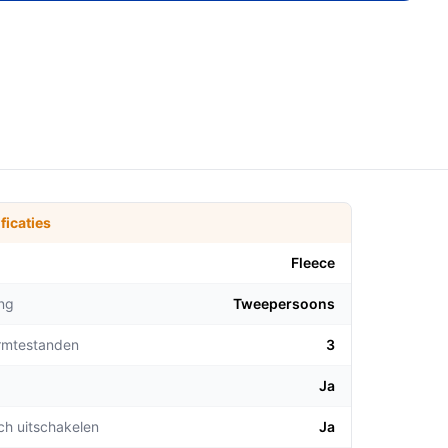
ficaties
Fleece
ng
Tweepersoons
rmtestanden
3
Ja
ch uitschakelen
Ja