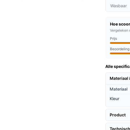
Wasbaar
ratuur eenvoudig aan naar uw voorkeur, of u
rmen.
Hoe scoor
elt automatisch uit na 3 uur, wat zorgt voor
Vergeleken 
Prijs
Beoordeling
ie behoefte heeft aan extra warmte. Denk aan:
Alle specific
ens koude avonden.
r comfortabele nachten.
Materiaal 
erde ruimtes wonen.
Materiaal
ieven
Kleur
 dan andere opties?
Product
dere materialen zoals katoen, biedt fleece
Technisch