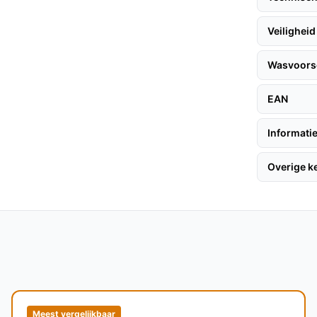
 uitschakeling bespaart u op energiekosten
Veiligheid
n, wat niet altijd het geval is bij andere
Wasvoorsc
EAN
n, volg deze eenvoudige tips:
Informatie
Overige 
noer aan de rechterkant.
dige bediening.
cm, perfect voor twee personen of als een
et alleen warm is, maar ook ademend en
Meest vergelijkbaar