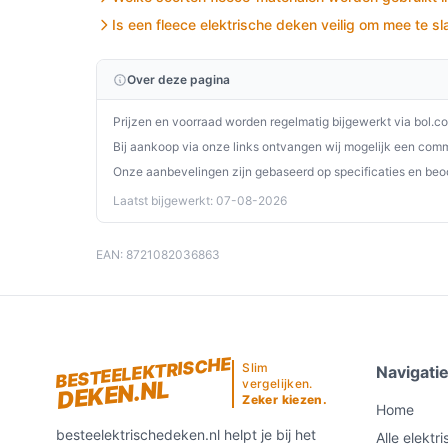
waardevolle aanvulling voor elke woning.
Is een fleece elektrische deken veilig om mee te s
Ontdek alle specificaties en vergelijk prijzen o
Over deze pagina
perfect past bij jouw behoeften!
Prijzen en voorraad worden regelmatig bijgewerkt via bol.c
Bij aankoop via onze links ontvangen wij mogelijk een commi
Onze aanbevelingen zijn gebaseerd op specificaties en beo
Laatst bijgewerkt: 07-08-2026
EAN: 8721082036863
BESTEELEKTRISCHE
Slim
Navigati
DEKEN.NL
vergelijken.
Zeker kiezen.
Home
besteelektrischedeken.nl helpt je bij het
Alle elektr