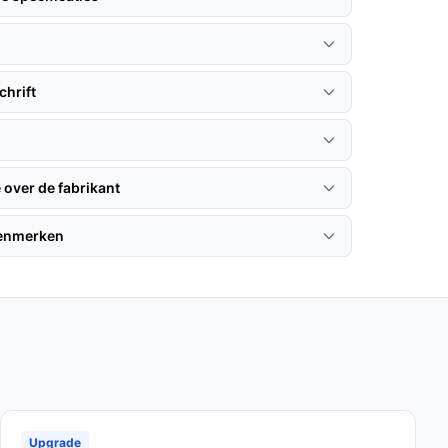
hrift
 over de fabrikant
kenmerken
Upgrade