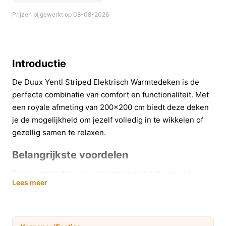
Prijzen bijgewerkt op 08-08-2026
Introductie
De Duux Yentl Striped Elektrisch Warmtedeken is de
perfecte combinatie van comfort en functionaliteit. Met
een royale afmeting van 200x200 cm biedt deze deken
je de mogelijkheid om jezelf volledig in te wikkelen of
gezellig samen te relaxen.
Belangrijkste voordelen
Deze warmtedeken is ontworpen met het oog op jouw
Lees meer
comfort. Hier zijn enkele belangrijke voordelen:
Met 9 warmtestanden kun je de temperatuur
precies afstemmen op jouw voorkeur, of je nu een