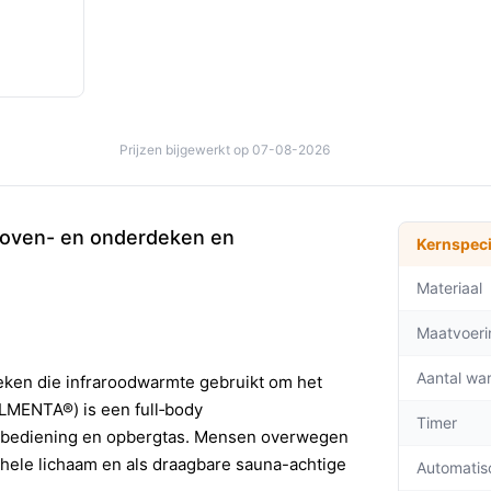
Prijzen bijgewerkt op 07-08-2026
boven- en onderdeken en
Kernspeci
Materiaal
Maatvoeri
Aantal wa
eken die infraroodwarmte gebruikt om het
ALMENTA®) is een full‑body
Timer
sbediening en opbergtas. Mensen overwegen
 hele lichaam en als draagbare sauna-achtige
Automatis