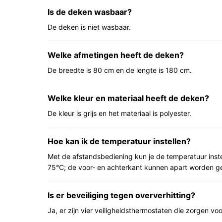
Voordelen vanuit praktisch gebruik:
Is de deken wasbaar?
De deken is niet wasbaar.
Volledige bedekking in één stuk: geschikt als
omsluit zonder meerdere losse panelen.
Welke afmetingen heeft de deken?
Instelbaarheid en bediening: afstandsbedie
gebruik.
De breedte is 80 cm en de lengte is 180 cm.
Veiligheidsvoorzieningen en opberggemak: 
voor bewaren en transport.
Welke kleur en materiaal heeft de deken?
De kleur is grijs en het materiaal is polyester.
Voor wie is dit geschikt?
Dit model past bij gebruikers die een eenpersoon
Hoe kan ik de temperatuur instellen?
thuisgebruik, mensen die een compact pakket will
bediening met afstandsbediening belangrijk vinde
Met de afstandsbediening kun je de temperatuur inste
aparte boven/onder constructie en duidelijke afm
75°C; de voor- en achterkant kunnen apart worden g
Voor wie is dit minder geschikt?
Is er beveiliging tegen oververhitting?
Als je een wasbare deken nodig hebt, is dit niet g
Ja, er zijn vier veiligheidsthermostaten die zorgen voo
tweepersoons deken zoekt of een model met een a