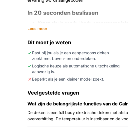
ervaring wordt aangeboden.
In 20 seconden beslissen
Kopen als:
je een full‑body, eenpersoons in
Lees meer
aparte boven/onder opbouw (boven- en onde
Niet kopen als:
je een machinewasbare deken 
Dit moet je weten
een groter tweepersoons formaat zoekt.
Belangrijkste check:
controleer of de temper
Past bij jou als je een eenpersoons deken
zoekt met boven- en onderdeken.
aansluitpositie van het snoer passen bij jo
Logische keuze als automatische uitschakeling
Wat je in de praktijk merkt
aanwezig is.
Beperkt als je een kleiner model zoekt.
Thuis gebruik je deze deken liggend op een bed,
Omdat het een boven‑ en onderdeken is, omsluit h
Veelgestelde vragen
snoer dat onderaan zit, wat invloed heeft op waa
Wat zijn de belangrijkste functies van de Ca
afstandsbediening maakt het bedienen vanaf de de
wasbaar is; je zult hem moeten afnemen of anders
De deken is een full body elektrische deken met afst
oververhitting. De temperatuur is instelbaar en de voo
Belangrijkste voordelen