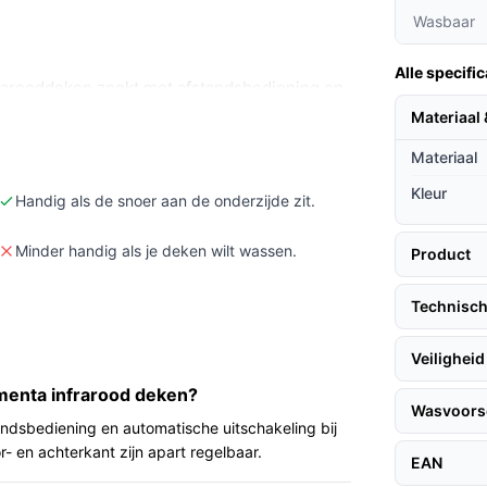
Wasbaar
Alle specific
frarooddeken zoekt met afstandsbediening en
rdeken) in afmetingen 180 x 80 cm.
Materiaal 
nodig hebt (dit model is niet wasbaar) of je
Materiaal
Kleur
atuurinstellingen, veiligheidsfuncties en
Handig als de snoer aan de onderzijde zit.
uw gebruiksomgeving.
Minder handig als je deken wilt wassen.
Product
Technisch
 op een bank of op een stevige ondergrond.
ij het lichaam grotendeels én heeft hij een
Veiligheid
r je hem het beste aansluit. De meegeleverde
lmenta infrarood deken?
ken mogelijk. Let erop dat de deken niet
Wasvoorsc
zins reinigen volgens de handleiding.
andsbediening en automatische uitschakeling bij
r- en achterkant zijn apart regelbaar.
EAN