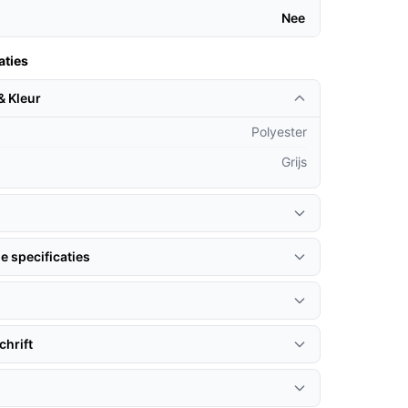
Nee
aties
& Kleur
Polyester
Grijs
e specificaties
hrift