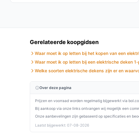
- Zorg dat het snoer niet onder zware voorwerpen 
- Gebruik de afstandsbediening om instellingen 
- Berg de deken droog op in de meegeleverde opb
- Reinig oppervlakken zoals aangegeven; de deken
- Laat elektrische reparaties over aan een vakman 
Gerelateerde koopgidsen
Installatie & eerste gebruik
Waar moet ik op letten bij het kopen van een elekt
Hoofdlijnen: plaats de deken op een vlakke onder
Waar moet ik op letten bij een elektrische deken 
en zet de deken aan via de afstandsbediening. Vo
Welke soorten elektrische dekens zijn er en waarvo
vertrouwd te raken met de warmte.
Concrete checks voor handleiding/specs:
Over deze pagina
Controleer in de handleiding de maximale t
Prijzen en voorraad worden regelmatig bijgewerkt via bol.c
veiligheidswaarschuwingen.
Bij aankoop via onze links ontvangen wij mogelijk een commi
Controleer de onderhoudsinstructies: de dek
Onze aanbevelingen zijn gebaseerd op specificaties en beo
reinigingsmethode.
Laatst bijgewerkt: 07-08-2026
Specificaties in mensentaal