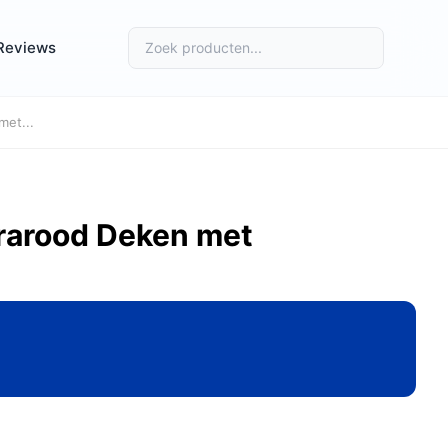
Reviews
met...
rarood Deken met