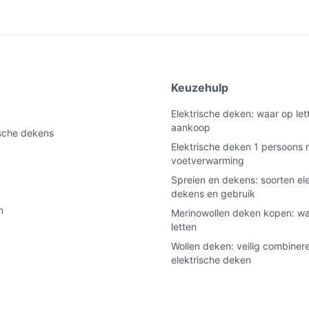
it is bedoeld voor één persoon; meet je bed
e omsluit zowel de boven- als onderzijde van
ing in één stuk.
e
Keuzehulp
tische buitenlaag; praktisch in onderhoud
Elektrische deken: waar op lett
e wasmachine doen; volg de
aankoop
ische dekens
Elektrische deken 1 persoons 
utomatische uitschakelfunctie aanwezig voor
voetverwarming
Spreien en dekens: soorten el
dekens en gebruik
e bij plaatsing en aansluiting.
n
Merinowollen deken kopen: w
g bedienen en opbergen inbegrepen.
letten
icatie voor transport en opslaggewicht.
Wollen deken: veilig combiner
elektrische deken
uik / dagelijks gebruik?