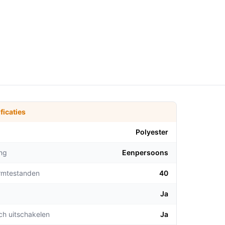
ficaties
Polyester
ng
Eenpersoons
rmtestanden
40
Ja
ch uitschakelen
Ja