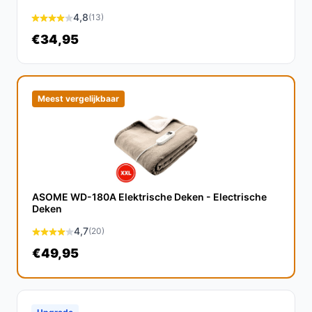
Hoe lang gaat dit product mee?
4,8
(13)
Met regelmatig gebruik en goed onderhoud kan de
€34,95
Auronic onderdeken een levensduur van meerdere
jaren hebben.
Is dit geschikt voor koude nachten?
Meest vergelijkbaar
Ja, deze onderdeken is speciaal ontworpen om extra
warmte te bieden tijdens koude nachten, perfect voor
de wintermaanden.
Wat zijn de belangrijkste verschillen met andere
elektrische dekens?
ASOME WD-180A Elektrische Deken - Electrische
Deken
De belangrijkste verschillen zijn de aparte
4,7
(20)
temperatuurregelaars en de OEKO-TEX certificering, die
deze deken veiliger en gebruiksvriendelijker maken dan
€49,95
veel alternatieven.
Conclusie