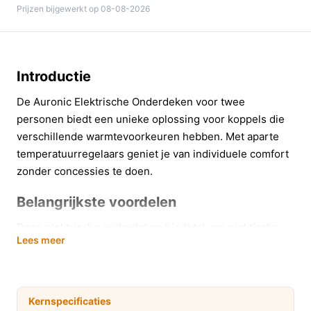
Prijzen bijgewerkt op 08-08-2026
Introductie
De Auronic Elektrische Onderdeken voor twee
personen biedt een unieke oplossing voor koppels die
verschillende warmtevoorkeuren hebben. Met aparte
temperatuurregelaars geniet je van individuele comfort
zonder concessies te doen.
Belangrijkste voordelen
Deze elektrische onderdeken biedt tal van praktische
Lees meer
voordelen die je slaapervaring aanzienlijk verbeteren:
Aparte temperatuurregeling:
Dankzij de twee
controllers kan elke persoon de temperatuur naar
Kernspecificaties
wens instellen, ideaal voor koppels met