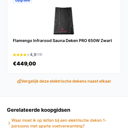
Upgrade
De Auronic Elektrische Onderdeken is een uitstekende
keuze voor koppels die waarde hechten aan comfort en
individualiteit in hun slaapomgeving. Met zijn
gebruiksvriendelijke functies en veilige materialen, is dit
de ideale oplossing voor koude nachten.
Flamengo Infrarood Sauna Deken PRO 650W Zwart
Ontdek alle specificaties en vergelijk prijzen op
besteelektrischedeken.nl. Kies bewust wat perfect
4,9
(19)
past bij jouw behoeften!
€449,00
Vergelijk deze elektrische dekens naast elkaar
Gerelateerde koopgidsen
Waar moet ik op letten bij een elektrische deken 1-
persoons met aparte voetverwarming?