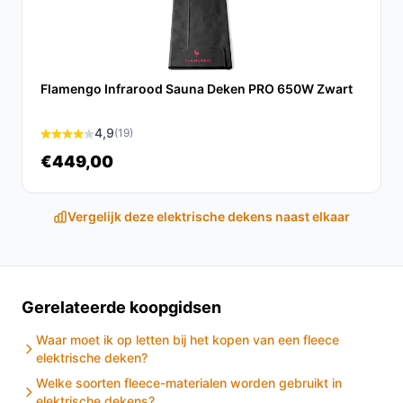
De Auronic Deken biedt unieke kenmerken zoals een
gebruiksvriendelijke bediening, wasbaarheid en een
uitstekende warmte-instelling, wat het onderscheidt van
andere producten in dezelfde categorie.
Flamengo Infrarood Sauna Deken PRO 650W Zwart
Conclusie
4,9
(19)
De Auronic Elektrische Deken combineert comfort en
€449,00
gebruiksgemak in een stijlvol ontwerp. Met 9
hittestanden en een praktische afstandsbediening is
Vergelijk deze elektrische dekens naast elkaar
deze deken de perfecte aanvulling voor elke koude
avond. Ervaar zelf het verschil!
Ontdek alle specificaties en vergelijk prijzen op
Gerelateerde koopgidsen
besteelektrischedeken.nl. Kies bewust wat perfect
past bij jouw behoeften!
Waar moet ik op letten bij het kopen van een fleece
elektrische deken?
Welke soorten fleece-materialen worden gebruikt in
elektrische dekens?