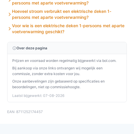
persoons met aparte voetverwarming?
Ontdek alle specificaties en vergelijk prijzen op
Hoeveel stroom verbruikt een elektrische deken 1-
besteelektrischedeken.nl. Kies bewust wat perfect
persoons met aparte voetverwarming?
past bij jouw behoeften!
Voor wie is een elektrische deken 1-persoons met aparte
voetverwarming geschikt?
Over deze pagina
Prijzen en voorraad worden regelmatig bijgewerkt via bol.com.
Bij aankoop via onze links ontvangen wij mogelijk een
commissie, zonder extra kosten voor jou.
Onze aanbevelingen zijn gebaseerd op specificaties en
beoordelingen, niet op commissiehoogte.
Laatst bijgewerkt: 07-08-2026
EAN: 8711252174457