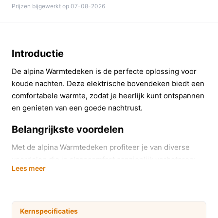
Prijzen bijgewerkt op 07-08-2026
Introductie
De alpina Warmtedeken is de perfecte oplossing voor
koude nachten. Deze elektrische bovendeken biedt een
comfortabele warmte, zodat je heerlijk kunt ontspannen
en genieten van een goede nachtrust.
Belangrijkste voordelen
Met de alpina Warmtedeken profiteer je van diverse
voordelen die je slaapcomfort aanzienlijk verbeteren:
Lees meer
Drie verwarmingsstanden: Kies eenvoudig tussen
laag, medium en hoog, afhankelijk van je wensen
en de omgevingstemperatuur.
Kernspecificaties
Ideaal voor koude winteravonden: Gebruik de